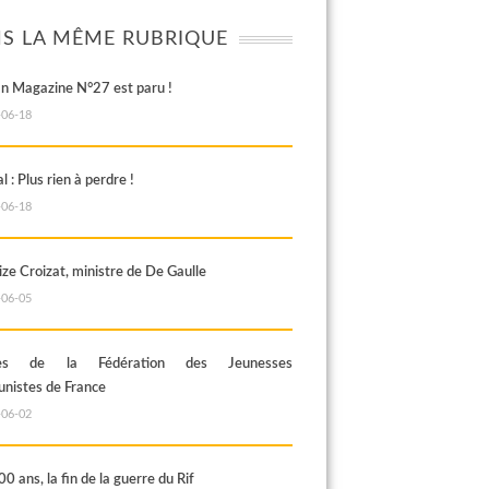
S LA MÊME RUBRIQUE
an Magazine N°27 est paru !
-06-18
al : Plus rien à perdre !
-06-18
ze Croizat, ministre de De Gaulle
-06-05
rès de la Fédération des Jeunesses
istes de France
-06-02
100 ans, la fin de la guerre du Rif