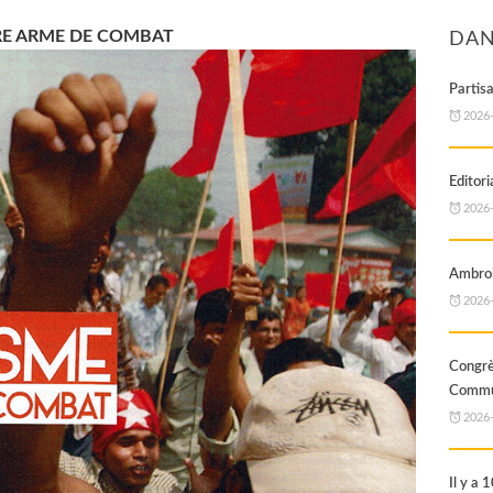
RE ARME DE COMBAT
DAN
Partis
2026
Editori
2026
Ambroi
2026
Cong
Commun
2026
Il y a 