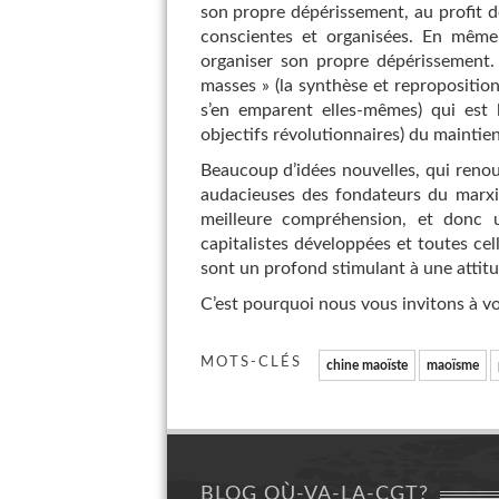
son propre dépérissement, au profit d
conscientes et organisées. En même 
organiser son propre dépérissement. 
masses » (la synthèse et repropositio
s’en emparent elles-mêmes) qui est l
objectifs révolutionnaires) du mainti
Beaucoup d’idées nouvelles, qui renou
audacieuses des fondateurs du marxi
meilleure compréhension, et donc u
capitalistes développées et toutes cel
sont un profond stimulant à une attitu
C’est pourquoi nous vous invitons à v
MOTS-CLÉS
chine maoïste
maoïsme
BLOG OÙ-VA-LA-CGT?