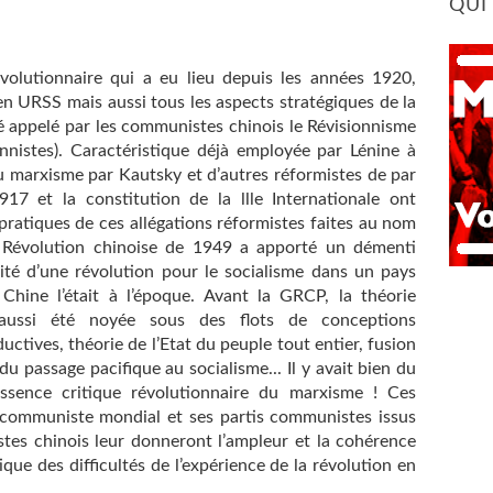
QUI
évolutionnaire qui a eu lieu depuis les années 1920,
 en URSS mais aussi tous les aspects stratégiques de la
é appelé par les communistes chinois le Révisionnisme
ionnistes). Caractéristique déjà employée par Lénine à
u marxisme par Kautsky et d’autres réformistes de par
17 et la constitution de la llle Internationale ont
pratiques de ces allégations réformistes faites au nom
Révolution chinoise de 1949 a apporté un démenti
lité d’une révolution pour le socialisme dans un pays
Chine l’était à l’époque. Avant la GRCP, la théorie
 aussi été noyée sous des flots de conceptions
ductives, théorie de l’Etat du peuple tout entier, fusion
 du passage pacifique au socialisme... Il y avait bien du
essence critique révolutionnaire du marxisme ! Ces
communiste mondial et ses partis communistes issus
istes chinois leur donneront l’ampleur et la cohérence
que des difficultés de l’expérience de la révolution en