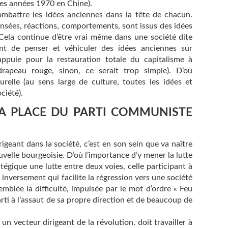
 des années 1970 en Chine).
combattre les idées anciennes dans la tête de chacun.
nsées, réactions, comportements, sont issus des idées
. Cela continue d’être vrai même dans une société dite
nt de penser et véhiculer des idées anciennes sur
’appuie pour la restauration totale du capitalisme à
drapeau rouge, sinon, ce serait trop simple). D’où
urelle (au sens large de culture, toutes les idées et
iété).
A PLACE DU PARTI COMMUNISTE
rigeant dans la société, c’est en son sein que va naître
velle bourgeoisie. D’où l’importance d’y mener la lutte
tégique une lutte entre deux voies, celle participant à
inversement qui facilite la régression vers une société
emblée la difficulté, impulsée par le mot d’ordre « Feu
Parti à l’assaut de sa propre direction et de beaucoup de
un vecteur dirigeant de la révolution, doit travailler à