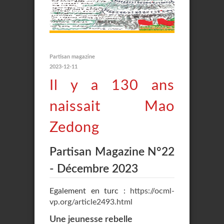
Partisan magazine
2023-12-11
Il y a 130 ans
naissait Mao
Zedong
Partisan Magazine N°22
- Décembre 2023
Egalement en turc :
https://ocml-
vp.org/article2493.html
Une jeunesse rebelle