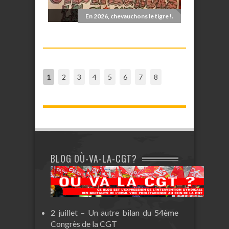
En 2026, chevauchons le tigre !.
1
2
3
4
5
6
7
8
BLOG OÙ-VA-LA-CGT?
2 juillet – Un autre bilan du 54ème
Congrès de la CGT