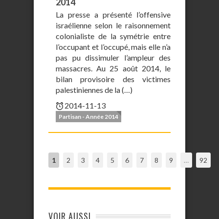
2014
La presse a présenté l’offensive
israélienne selon le raisonnement
colonialiste de la symétrie entre
l’occupant et l’occupé, mais elle n’a
pas pu dissimuler l’ampleur des
massacres. Au 25 août 2014, le
bilan provisoire des victimes
palestiniennes de la (…)
2014-11-13
Partisan - Année 2014
1
2
3
4
5
6
7
8
9
…
92
VOIR AUSSI