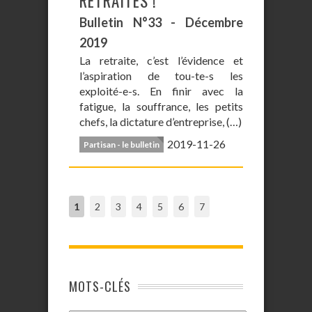
RETRAITES !
Bulletin N°33 - Décembre
2019
La retraite, c’est l’évidence et
l’aspiration de tou-te-s les
exploité-e-s. En finir avec la
fatigue, la souffrance, les petits
chefs, la dictature d’entreprise, (…)
2019-11-26
Partisan - le bulletin
1
2
3
4
5
6
7
MOTS-CLÉS