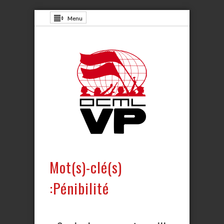
Menu
Mot(s)-clé(s)
:Pénibilité