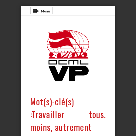
Menu
Mot(s)-clé(s)
:Travailler tous,
moins, autrement