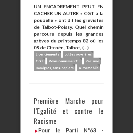
UN ENCADREMENT PEUT EN
CACHER UN AUTRE « CGT à la
poubelle » ont dit les grévistes
de Talbot-Poissy. Quel chemin
parcouru depuis les grandes
grèves du printemps 82 où les
0S de Citroën, Talbot, (…)
Licenciements
Luttes ouvrières
CGT
Révisionnisme PCF
Racisme
Immigrés, sans-papiers
Automobile
Première Marche pour
l’Egalité et contre le
Racisme
Pour le Parti N°63 -