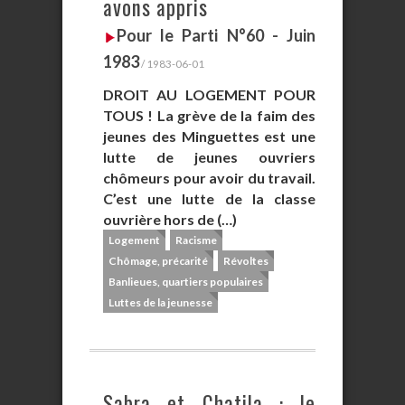
avons appris
Pour le Parti N°60 - Juin
1983
/ 1983-06-01
DROIT AU LOGEMENT POUR
TOUS ! La grève de la faim des
jeunes des Minguettes est une
lutte de jeunes ouvriers
chômeurs pour avoir du travail.
C’est une lutte de la classe
ouvrière hors de (…)
Logement
Racisme
Chômage, précarité
Révoltes
Banlieues, quartiers populaires
Luttes de la jeunesse
Sabra et Chatila : le