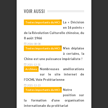
VOIR AUSSI
La « Décision
Textes importants du MCI
en 16 points »
de la Révolution Culturelle chinoise, du
8 août 1966
2026-08-08
N’en déplaise
Textes importants du MCI
à certains, la
Chine est une puissance impérialiste !
2021-12-31
Nombreuses améliorations
Archives
sur le site internet de
l’OCML Voie Prolétarienne
2021-12-23
Notre
Textes importants du MCI
position sur
la formation d’une organisation
internationale du prolétariat