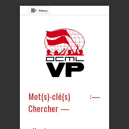
Menu
Mot(s)-clé(s) :—
Chercher —