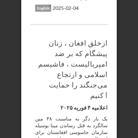
2025-02-04
English
ازخلق افغان ، زنان
پیشگام که بر ضد
امپریالیست ، فاشیسم
اسلامی و ارتجاع
می‌جنگند را حمایت
کنیم !
اعلامیه ۴ فوریه ۲۰۲۵
یک بار دگر به مناسبت ۳۸ مین
سالگرد به قتل رساندن مینا بوسیله
سازمان جاسوسی افغانستان برای