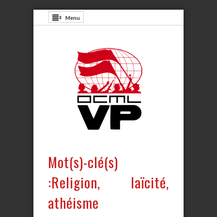
Menu
Mot(s)-clé(s)
:Religion, laïcité,
athéisme