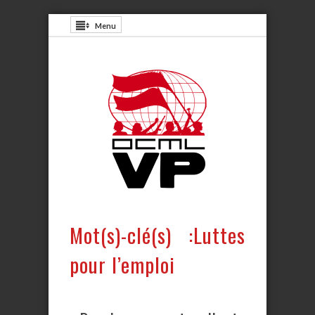
Menu
Mot(s)-clé(s) :Luttes
pour l’emploi