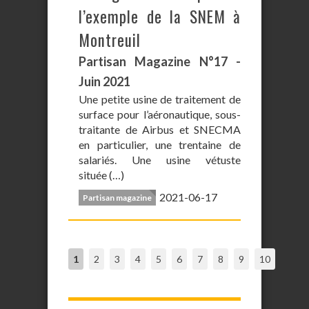
l’exemple de la SNEM à
Montreuil
Partisan Magazine N°17 -
Juin 2021
Une petite usine de traitement de
surface pour l’aéronautique, sous-
traitante de Airbus et SNECMA
en particulier, une trentaine de
salariés. Une usine vétuste
située (…)
2021-06-17
Partisan magazine
1
2
3
4
5
6
7
8
9
10