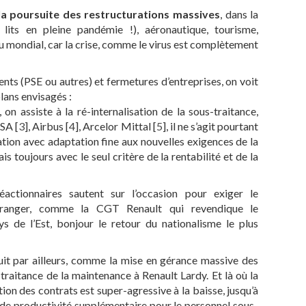
 la poursuite des restructurations massives
, dans la
lits en pleine pandémie !), aéronautique, tourisme,
au mondial, car la crise, comme le virus est complètement
ents (PSE ou autres) et fermetures d’entreprises, on voit
plans envisagés :
n assiste à la ré-internalisation de la sous-traitance,
PSA
[
3
]
, Airbus
[
4
]
, Arcelor Mittal
[
5
]
, il ne s’agit pourtant
tion avec adaptation fine aux nouvelles exigences de la
s toujours avec le seul critère de la rentabilité et de la
actionnaires sautent sur l’occasion pour exiger le
étranger, comme la CGT Renault qui revendique le
s de l’Est, bonjour le retour du nationalisme le plus
suit par ailleurs, comme la mise en gérance massive des
traitance de la maintenance à Renault Lardy. Et là où la
tion des contrats est super-agressive à la baisse, jusqu’à
de productivité supplémentaire pour le personnel sous-