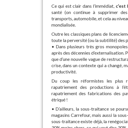
Ce qui est clair dans l’immédiat,
c’est
santé (on continue à supprimer des 
transports, automobile, et cela au nive
mondialisée.
Outre les classiques plans de licenciem
toute la perversité (ou la subtilité) des 
• Dans plusieurs très gros monopoles, o
après des décennies d’externalisation. 
que d’une nouvelle vague de restructura
crise, dans un contexte qui a changé, mai
productivité.
Du coup les réformistes les plus ré
rapatriement des productions à l’
rapatriement des fabrications des pay
étriqué !
• D’ailleurs, la sous-traitance se pour
magasins Carrefour, mais aussi la sous-
sous-traitance existe déjà, la renégocia
30% moins chers, ce qui veut dire 30% 