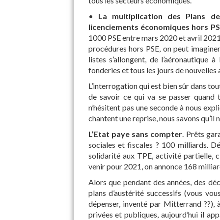
tous les secteurs économiques.
•
La multiplication des Plans de
licenciements économiques hors P
1000 PSE entre mars 2020 et avril 2021
procédures hors PSE, on peut imagine
listes s’allongent, de l’aéronautique à
fonderies et tous les jours de nouvelle
L’interrogation qui est bien sûr dans tou
de savoir ce qui va se passer quand to
n’hésitent pas une seconde à nous expli
chantent une reprise, nous savons qu’il 
L’Etat paye sans compter
. Prêts gar
sociales et fiscales ? 100 milliards. D
solidarité aux TPE, activité partielle, 
venir pour 2021, on annonce 168 milliard
Alors que pendant des années, des déce
plans d’austérité successifs (vous vo
dépenser, inventé par Mitterrand ??), 
privées et publiques, aujourd’hui il a