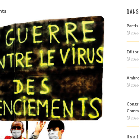
DANS
nts
Partis
2026
Editor
2026
Ambroi
2026
Cong
Commu
2026
Il y a 