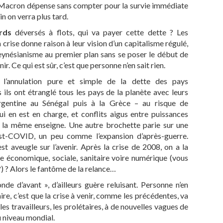
 Macron dépense sans compter pour la survie immédiate
n on verra plus tard.
rds
déversés à flots, qui va payer cette dette ? Les
 crise donne raison à leur vision d’un capitalisme régulé,
 keynésianisme au premier plan sans se poser le début de
 Ce qui est sûr, c’est que personne n’en sait rien.
l’annulation pure et simple de la dette des pays
 ils ont étranglé tous les pays de la planète avec leurs
Argentine au Sénégal puis à la Grèce – au risque de
i en est en charge, et conflits aigus entre puissances
à la même enseigne. Une autre brochette parie sur une
st-COVID, un peu comme l’expansion d’après-guerre.
t aveugle sur l’avenir. Après la crise de 2008, on a la
e économique, sociale, sanitaire voire numérique (vous
?) ? Alors le fantôme de la relance…
de d’avant », d’ailleurs guère reluisant. Personne n’en
faire, c’est que la crise à venir, comme les précédentes, va
es travailleurs, les prolétaires, à de nouvelles vagues de
u niveau mondial.