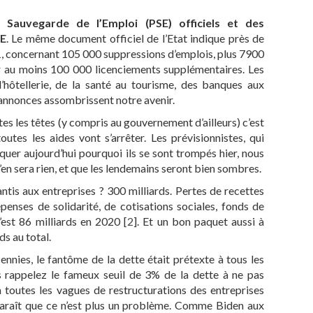
 Sauvegarde de l’Emploi (PSE) officiels et des
SE
. Le même document officiel de l’Etat indique près de
, concernant 105 000 suppressions d’emplois, plus 7900
r au moins 100 000 licenciements supplémentaires. Les
 l’hôtellerie, de la santé au tourisme, des banques aux
s annonces assombrissent notre avenir.
tes les têtes (y compris au gouvernement d’ailleurs) c’est
utes les aides vont s’arrêter. Les prévisionnistes, qui
quer aujourd’hui pourquoi ils se sont trompés hier, nous
n’en sera rien, et que les lendemains seront bien sombres.
antis aux entreprises ? 300 milliards. Pertes de recettes
épenses de solidarité, de cotisations sociales, fonds de
c’est 86 milliards en 2020
[
2
]
. Et un bon paquet aussi à
s au total.
nnies, le fantôme de la dette était prétexte à tous les
us rappelez le fameux seuil de 3% de la dette à ne pas
à toutes les vagues de restructurations des entreprises
pparaît que ce n’est plus un problème. Comme Biden aux