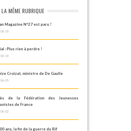
 LA MÊME RUBRIQUE
an Magazine N°27 est paru !
-06-18
ial : Plus rien à perdre !
-06-18
ze Croizat, ministre de De Gaulle
-06-05
rès de la Fédération des Jeunesses
nistes de France
-06-02
100 ans, la fin de la guerre du Rif