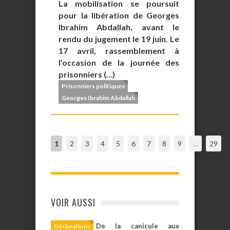
La mobilisation se poursuit
pour la libération de Georges
Ibrahim Abdallah, avant le
rendu du jugement le 19 juin. Le
17 avril, rassemblement à
l’occasion de la journée des
prisonniers (…)
Prisonniers politiques
Georges Ibrahim Abdallah
1
2
3
4
5
6
7
8
9
…
29
VOIR AUSSI
De la canicule aux
Déclarations