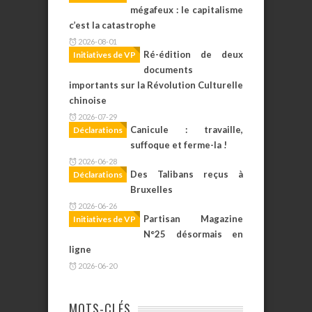
mégafeux : le capitalisme
c’est la catastrophe
2026-08-01
Ré-édition de deux
Initiatives de VP
documents
importants sur la Révolution Culturelle
chinoise
2026-07-29
Canicule : travaille,
Déclarations
suffoque et ferme-la !
2026-06-28
Des Talibans reçus à
Déclarations
Bruxelles
2026-06-26
Partisan Magazine
Initiatives de VP
N°25 désormais en
ligne
2026-06-20
MOTS-CLÉS