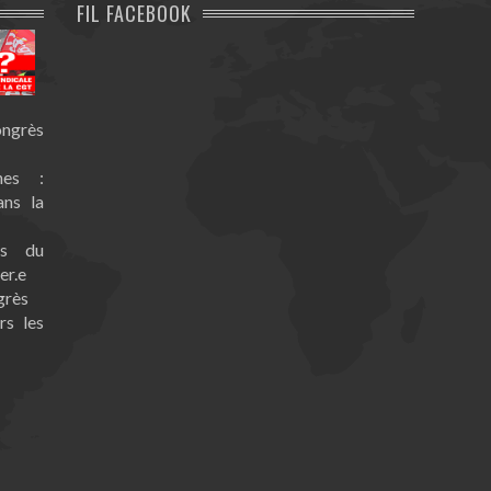
FIL FACEBOOK
ongrès
nes :
ans la
es du
er.e
grès
rs les