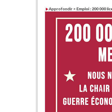
Approfondir
>
Emploi : 200 000 lic