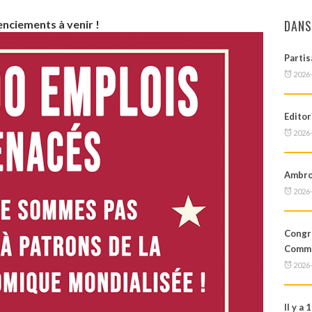
DANS
enciements à venir !
Partis
2026
Editor
2026
Ambroi
2026
Cong
Commu
2026
Il y a 