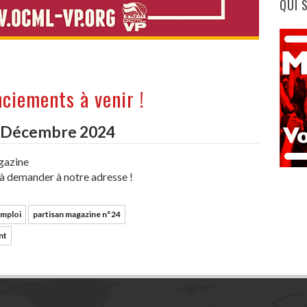
QUI 
ciements à venir !
- Décembre 2024
gazine
 à demander à notre adresse !
emploi
partisan magazine n°24
nt