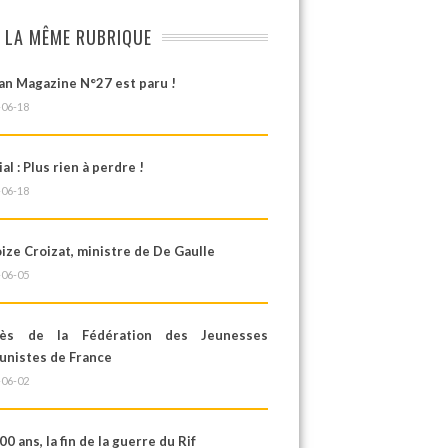
 LA MÊME RUBRIQUE
an Magazine N°27 est paru !
-06-18
ial : Plus rien à perdre !
-06-18
ze Croizat, ministre de De Gaulle
-06-05
rès de la Fédération des Jeunesses
nistes de France
-06-02
100 ans, la fin de la guerre du Rif