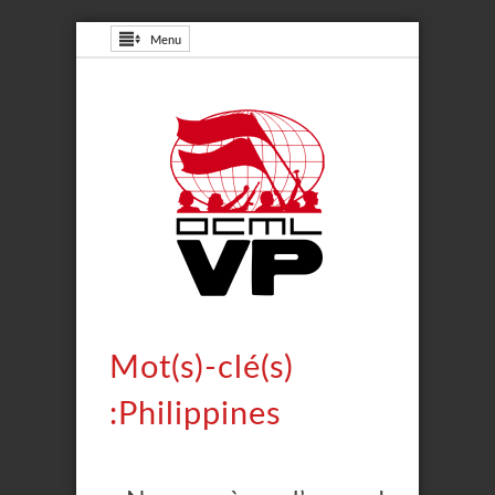
Menu
Mot(s)-clé(s)
:Philippines