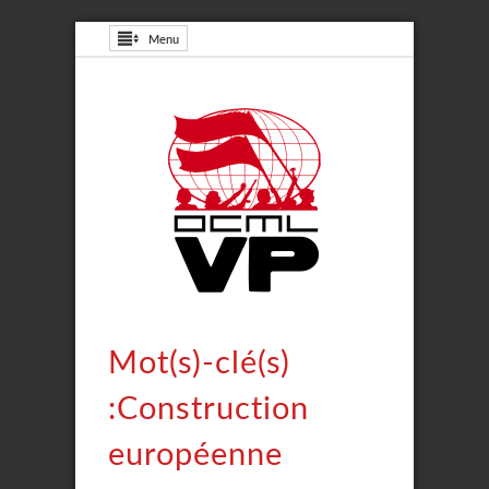
Menu
Mot(s)-clé(s)
:Construction
européenne