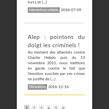
turcs et (…)
2018-07-09
Interventions unitaires
Alep : pointons du
doigt les criminels !
Au moment des attentats contre
Charlie Hebdo puis du 13
novembre 2015, nous mettions
en garde contre le fait que
l’émotion suscitée par ces crimes
ne justifie de (…)
2016-12-16
Déclarations
1
2
3
4
5
6