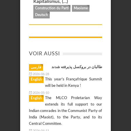
Kapitalismus, (…)
Construction du Parti
Maoïsme
Deutsch
VOIR AUSSI
طالبان در بروکسل پذیرفته شدند
فارسی
2026-06-28
This year’s Françafrique Summit
English
will be held in Kenya !
2026-05-10
The MLCO Proletarian Way
English
extends its full support to our
Indian comrades in the Communist Party of
India (Maoist), to the Party, and to its
Central Committee.
2026-04-11