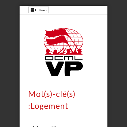
Menu
Mot(s)-clé(s)
:Logement