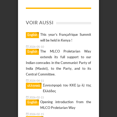
VOIR AUSSI
This year’s Françafrique Summit
English
will be held in Kenya !
2026-05-10
The MLCO Proletarian Way
English
extends its full support to our
Indian comrades in the Communist Party of
India (Maoist), to the Party, and to its
Central Committee.
2026-04-11
Συνεισφορά του KKE (µ-λ) της
ελληνικά
Ελλάδας
2026-02-15
Opening introduction from the
English
MLCO Proletarian Way
2026-02-15