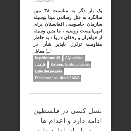
/ 2025-02-04
یک بار دگر به مناسبت ۳۸ مین
سالگرد به قتل رساندن مینا بوسیله
سازمان جاسوسی افغانستان برای
امپریالیست روسیه ، ما بدین وسیله
از خواهران و رفقای « روا » به خاطر
مقاومت تزلزل ناپذیر شأن در
مقابل (…)
Impérialisme US
Afghanistan
Religion, laïcité, athéisme
فارسی
Lutte des peuples
Féminisme : soutien à RAWA
نسل کشی در فلسطین
ادامه دارد و اعدام ها
نیز در ایران ادامه دارد