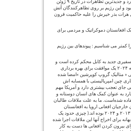
بنیاد گرا نه فقط در خارج از کشور بلکه در داخل تیز وجود دارد و جدیدترین تظاهرات در تاریخ ۹ ژوئن
ود و این رژیم بر روی تظاهرکنندگان آتش
یل هرات بذر خیرش را علیه حاکمیت قرون
 یک افغانستان دموکراتیک و مردمی برای
کمتر می شناسیم : پیوندهای بین رژیم
ن سفیری جدید به کابل محکم کرده است و
همچنین مستحکم کردن روابط اقتصادی‌اش را : در ماه ژوییه ۲۰۲۴ یک موافقت برای بهره برداری
 « متالیک گروپ کوپرشین »امضا شده
کاری چین امپریالیستی با همسایه اش
غانی جای تعجب بیشتری دارد و آمریکا مهم
ت کننده این رژیم می باشد چنانچه با کمک ۲۱ میلیارد به عنوان کمک های انسان دوستانه و
اده شده‌است. ما به علت ملاقات طالبان
خارجیان افغانی اروپا به افغانستان
می‌باشد افغانی ها بیشترین متقاضیان پناهندگی بین سالهای ۲۰۱۳ و ۲۰۲۴ بوده اند.( چیزی حدود یک
انه برای اخراج آنها این ملاقات اجرا شده
ای بیرون کردن افغانی ها دست به کار