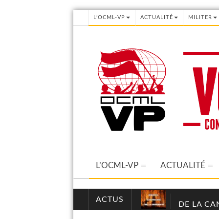
L’OCML-VP
ACTUALITÉ
MILITER
L’OCML-VP
ACTUALITÉ
ACTUS
DE LA CA