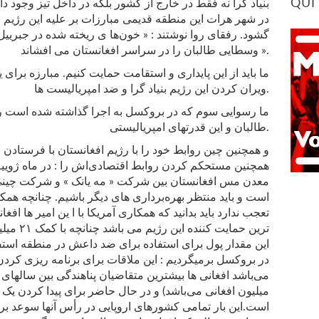
QUI
در شهر هرات این منطقه قدیمی مبارزات بر علیه این رژیم ب
گشود. رفقای روا نوشتند : « خون‌ها ی ریخته شده در جبری
وسطایی طالبان را در سراسر افغانستان می افشاند ».
ما باید از این پایداری و استقامت حمایت کنیم. مبارزه برای
ویران کردن این رژیم بنیاد گرا و ضد امپریالیست ها.
ما رسوایی سوم که در بروکسل به اجرا گذاشته شده است را 
طالبان و این قدرتهای امپریالیستی.
و همچنین چین روابط خود را با رژیم افغانستان با فرستاد
معدن مس افغانستان بین شرکت « مه یانک » و شرکت چینی
است و باید منتظر بهره‌برداری های دیگر باشیم. چنانچه هم
تعجب ندارد باید بدانید که همکاری آمریکا با ا ین امیر ها اف
ترین حمای
این مقدار پول برای استفاده برای ضد داعش در منطقه استف
در بروکسل برمیگردیم : این ملاقات برای برنامه ریزی کردن 
میلیون افغانی می‌باشد) و در حال حاضر برای پیدا کردن یک به
است.این بار تمامی کشورهای اروپایی در رأس آنها سوعد بر