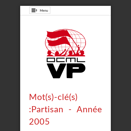
Menu
Mot(s)-clé(s)
:Partisan - Année
2005