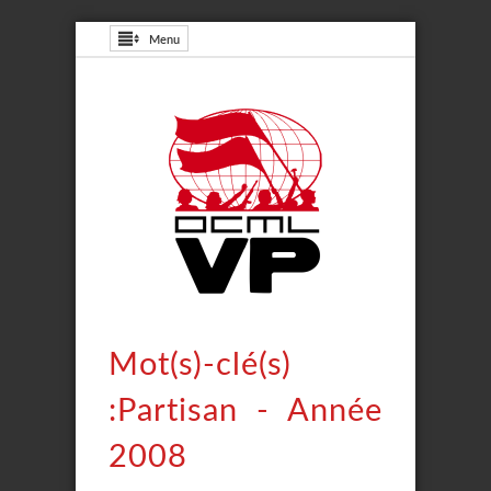
Menu
Mot(s)-clé(s)
:Partisan - Année
2008