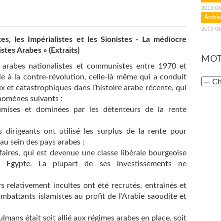
2013-06
Archiv
2013-06
tes, les Impérialistes et les Sionistes - La médiocre
tes Arabes » (Extraits)
MOT
rabes nationalistes et communistes entre 1970 et
e à la contre-révolution, celle-là même qui a conduit
 et catastrophiques dans l’histoire arabe récente, qui
nomènes suivants :
umises et dominées par les détenteurs de la rente
s dirigeants ont utilisé les surplus de la rente pour
au sein des pays arabes :
ffaires, qui est devenue une classe libérale bourgeoise
en Egypte. La plupart de ses investissements ne
relativement incultes ont été recrutés, entraînés et
battants islamistes au profit de l’Arabie saoudite et
ans était soit allié aux régimes arabes en place, soit