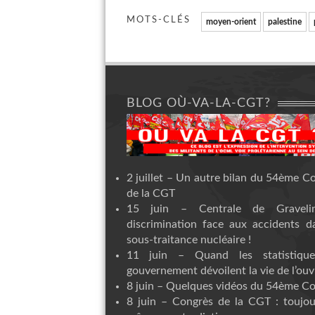
MOTS-CLÉS
moyen-orient
palestine
BLOG OÙ-VA-LA-CGT?
2 juillet – Un autre bilan du 54ème C
de la CGT
15 juin – Centrale de Graveli
discrimination face aux accidents d
sous-traitance nucléaire !
11 juin – Quand les statistiqu
gouvernement dévoilent la vie de l’ouvr
8 juin – Quelques vidéos du 54ème C
8 juin – Congrès de la CGT : toujou