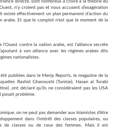
rience directe, sont nombreux à croire à la théorie du
l’Ouest, n’y croient pas et nous accusent d’exagération
u’il existe effectivement un plan permanent d’action du
on arabe. Et que le complot n’est que le moment de la
l’Ouest contre la nation arabe, est l’alliance secrète
’ajoutant à son alliance avec les régimes arabes dits
égimes nationalistes.
 été publiées dans le Merip Reports, le magazine de la
quelles Rashid Ghanoushi (Tunisie), Hasan al Turabi
ine) ,ont déclaré qu’ils ne considéraient pas les USA
l posait problème.
omique, on ne peut pas demander aux Islamistes d’être
veloppement dans l’intérêt des classes populaires, ou
s de classes ou de ceux des femmes. Mais il est