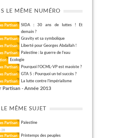
S LE MÊME NUMÉRO
SIDA : 30 ans de luttes ! Et
es Partisan
demain ?
Gravity et sa symbolique
es Partisan
Liberté pour Georges Abdallah !
es Partisan
Palestine : la guerre de l’eau
es Partisan
Ecologie
tion
Pourquoi l’OCML-VP est maoïste ?
es Partisan
GTA 5 : Pourquoi un tel succès ?
es Partisan
La lutte contre l’impérialisme
es Partisan
r Partisan - Année 2013
 LE MÊME SUJET
Palestine
es Partisan
-28
Printemps des peuples
es Partisan