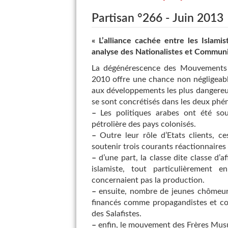
Partisan °266 - Juin 2013
« L’alliance cachée entre les Islamis
analyse des Nationalistes et Communis
La dégénérescence des Mouvements a
2010 offre une chance non négligeabl
aux développements les plus dangereux
se sont concrétisés dans les deux phé
–
Les politiques arabes ont été so
pétrolière des pays colonisés.
–
Outre leur rôle d’Etats clients, ce
soutenir trois courants réactionnaires 
–
d’une part, la classe dite classe d’a
islamiste, tout particulièrement 
concernaient pas la production.
–
ensuite, nombre de jeunes chômeurs 
financés comme propagandistes et com
des Salafistes.
–
enfin, le mouvement des Frères Musulm