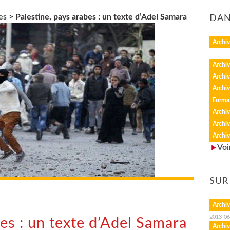
es
>
Palestine, pays arabes : un texte d’Adel Samara
DAN
Archiv
Archiv
Archiv
Archiv
Forma
Archiv
Archiv
Archiv
Voi
SUR
Archiv
2013-06
bes : un texte d’Adel Samara
Archiv