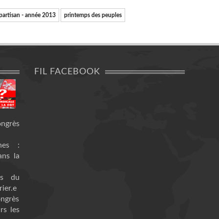
partisan - année 2013
printemps des peuples
FIL FACEBOOK
ongrès
nes :
ans la
es du
ier.e
ongrès
rs les