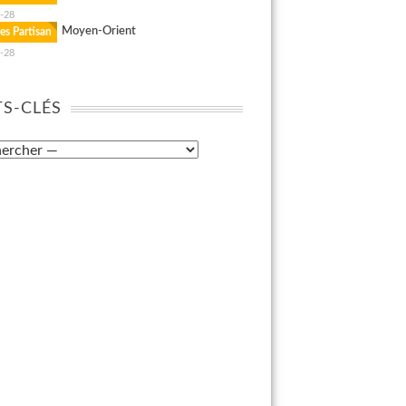
-28
Moyen-Orient
es Partisan
-28
S-CLÉS