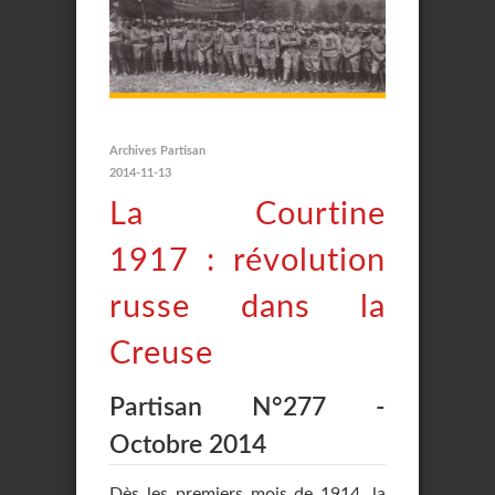
Archives Partisan
2014-11-13
La Courtine
1917 : révolution
russe dans la
Creuse
Partisan N°277 -
Octobre 2014
Dès les premiers mois de 1914, la