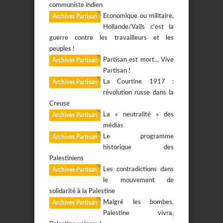
communiste indien
Economique ou militaire,
Archives Partisan
Hollande/Valls c’est la
guerre contre les travailleurs et les
peuples !
Partisan est mort... Vive
Archives Partisan
Partisan !
La Courtine 1917 :
Archives Partisan
révolution russe dans la
Creuse
La « neutralité » des
Archives Partisan
médias
Le programme
Archives Partisan
historique des
Palestiniens
Les contradictions dans
Archives Partisan
le mouvement de
solidarité à la Palestine
Malgré les bombes,
Archives Partisan
Palestine vivra,