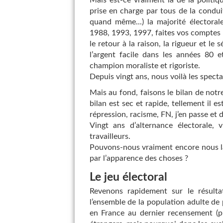
Mais est-ce vraiment là de la politiq
prise en charge par tous de la condu
quand même...) la majorité électoral
1988, 1993, 1997, faites vos comptes 
le retour à la raison, la rigueur et le
l’argent facile dans les années 80 e
champion moraliste et rigoriste.
Depuis vingt ans, nous voilà les spectat
Mais au fond, faisons le bilan de notr
bilan est sec et rapide, tellement il es
répression, racisme, FN, j’en passe et d
Vingt ans d’alternance électorale, 
travailleurs.
Pouvons-nous vraiment encore nous lai
par l’apparence des choses ?
Le jeu électoral
Revenons rapidement sur le résult
l’ensemble de la population adulte de
en France au dernier recensement (p