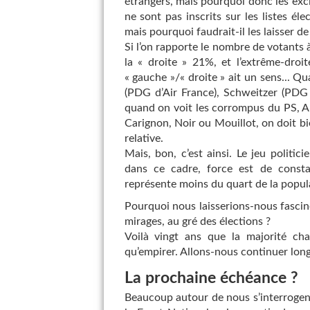
étrangers, mais pourquoi donc les excl
ne sont pas inscrits sur les listes éle
mais pourquoi faudrait-il les laisser de
Si l’on rapporte le nombre de votants 
la « droite » 21%, et l’extrême-droi
« gauche »/« droite » ait un sens...
(PDG d’Air France), Schweitzer (PDG
quand on voit les corrompus du PS, A
Carignon, Noir ou Mouillot, on doit bi
relative.
Mais, bon, c’est ainsi. Le jeu politi
dans ce cadre, force est de consta
représente moins du quart de la popul
Pourquoi nous laisserions-nous fascine
mirages, au gré des élections ?
Voilà vingt ans que la majorité ch
qu’empirer. Allons-nous continuer lon
La prochaine échéance ?
Beaucoup autour de nous s’interrogent