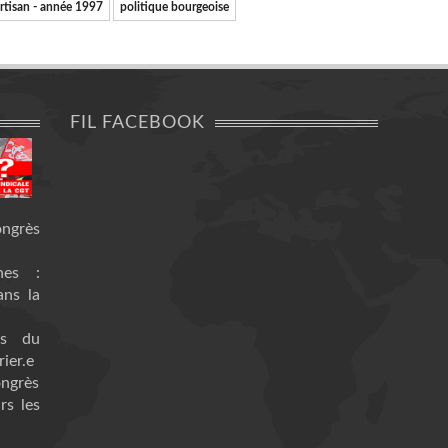
rtisan - année 1997
politique bourgeoise
FIL FACEBOOK
ongrès
nes :
ans la
es du
ier.e
ongrès
rs les