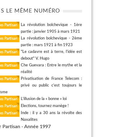
S LE MÊME NUMÉRO
La révolution bolchevique - 1ère
es Partisan
partie : janvier 1905 à mars 1921
La révolution bolchevique - 2ème
es Partisan
partie : mars 1921 à fin 1923
"Le cadavre est à terre, l’idée est
es Partisan
debout" V. Hugo
Che Guevara : Entre le mythe et la
es Partisan
réalité
Privatisation de France Telecom :
es Partisan
privé ou public c’est toujours le
lisme
L’illusion de la « bonne » loi
es Partisan
Elections, tournez manège !
es Partisan
Inde : il y a 30 ans la révolte des
es Partisan
Naxalites
r Partisan - Année 1997