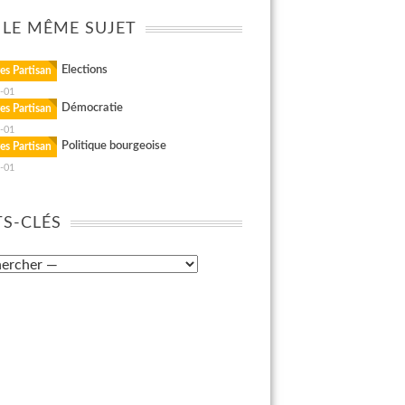
 LE MÊME SUJET
Elections
es Partisan
-01
Démocratie
es Partisan
-01
Politique bourgeoise
es Partisan
-01
S-CLÉS