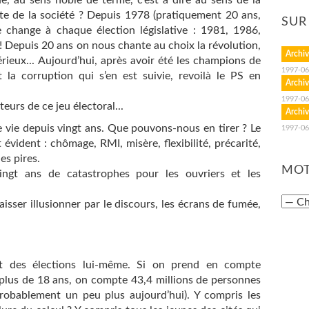
ue, au sens noble de terme, c’est à dire au sens de la
ite de la société ? Depuis 1978 (pratiquement 20 ans,
SUR
e change à chaque élection législative : 1981, 1986,
! Depuis 20 ans on nous chante au choix la révolution,
Archiv
 sérieux... Aujourd’hui, après avoir été les champions de
1997-06
t la corruption qui s’en est suivie, revoilà le PS en
Archiv
1997-06
eurs de ce jeu électoral...
Archiv
e vie depuis vingt ans. Que pouvons-nous en tirer ? Le
1997-06
t évident : chômage, RMI, misère, flexibilité, précarité,
es pires.
MOT
vingt ans de catastrophes pour les ouvriers et les
sser illusionner par le discours, les écrans de fumée,
at des élections lui-même. Si on prend en compte
 plus de 18 ans, on compte 43,4 millions de personnes
robablement un peu plus aujourd’hui). Y compris les