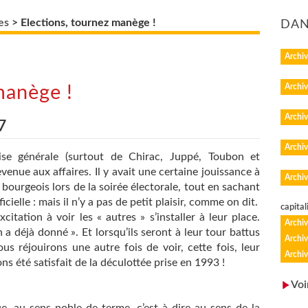
es
>
Elections, tournez manège !
DAN
Archiv
Archiv
manège !
Archiv
7
Archiv
prise générale (surtout de Chirac, Juppé, Toubon et
evenue aux affaires. Il y avait une certaine jouissance à
Archiv
bourgeois lors de la soirée électorale, tout en sachant
cielle : mais il n’y a pas de petit plaisir, comme on dit.
capita
citation à voir les « autres » s’installer à leur place.
Archiv
n a déjà donné ». Et lorsqu’ils seront à leur tour battus
Archiv
s réjouirons une autre fois de voir, cette fois, leur
Archiv
 été satisfait de la déculottée prise en 1993 !
Voi