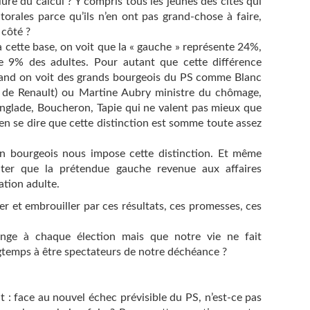
ure du calcul ? Y compris tous les jeunes des cités qui
ctorales parce qu’ils n’en ont pas grand-chose à faire,
 côté ?
à cette base, on voit que la « gauche » représente 24%,
te 9% des adultes. Pour autant que cette différence
 Quand on voit des grands bourgeois du PS comme Blanc
 de Renault) ou Martine Aubry ministre du chômage,
nglade, Boucheron, Tapie qui ne valent pas mieux que
en se dire que cette distinction est somme toute assez
cien bourgeois nous impose cette distinction. Et même
ter que la prétendue gauche revenue aux affaires
ation adulte.
r et embrouiller par ces résultats, ces promesses, ces
ange à chaque élection mais que notre vie ne fait
gtemps à être spectateurs de notre déchéance ?
 : face au nouvel échec prévisible du PS, n’est-ce pas