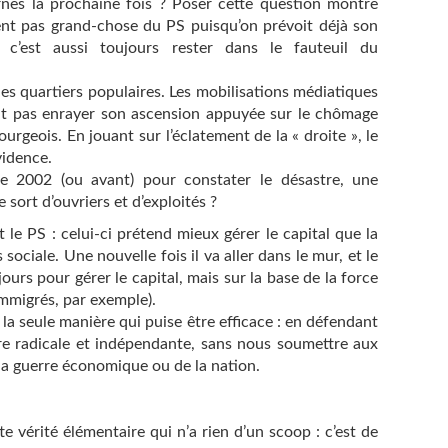
urnes la prochaine fois ? Poser cette question montre
ment pas grand-chose du PS puisqu’on prévoit déjà son
 c’est aussi toujours rester dans le fauteuil du
les quartiers populaires. Les mobilisations médiatiques
nt pas enrayer son ascension appuyée sur le chômage
ourgeois. En jouant sur l’éclatement de la « droite », le
vidence.
de 2002 (ou avant) pour constater le désastre, une
e sort d’ouvriers et d’exploités ?
e PS : celui-ci prétend mieux gérer le capital que la
 sociale. Une nouvelle fois il va aller dans le mur, et le
ours pour gérer le capital, mais sur la base de la force
immigrés, par exemple).
la seule manière qui puise être efficace : en défendant
ère radicale et indépendante, sans nous soumettre aux
 la guerre économique ou de la nation.
e vérité élémentaire qui n’a rien d’un scoop : c’est de