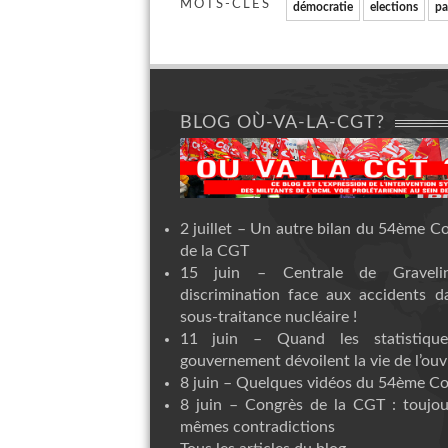
MOTS-CLÉS
démocratie
elections
pa
BLOG OÙ-VA-LA-CGT?
2 juillet – Un autre bilan du 54ème C
de la CGT
15 juin – Centrale de Graveli
discrimination face aux accidents d
sous-traitance nucléaire !
11 juin – Quand les statistiqu
gouvernement dévoilent la vie de l’ouvr
8 juin – Quelques vidéos du 54ème C
8 juin – Congrès de la CGT : toujou
mêmes contradictions