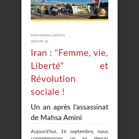
Interventions unitaires
2023-09-16
Iran : "Femme, vie,
Liberté" et
Révolution
sociale !
Un an après l’assassinat
de Mahsa Amini
Aujourd’hui, 16 septembre, nous
commémorons un an depuis