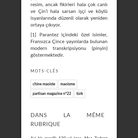
resim, ancak fikirleri hala çok canlı
ve Çin’i hala sarsan işçi ve köylü
isyanlarında düzenli olarak yeniden
ortaya çıkıyor.
[1] Parantez içindeki özel isimler,
Fransızca Çince yayınlarda bulunan
modern transkripsiyonu (pinyin)
göstermektedir.
MOTS-CLÉS
chine maoïste
maoïsme
partisan magazine n°22
türk
DANS LA MÊME
RUBRIQUE