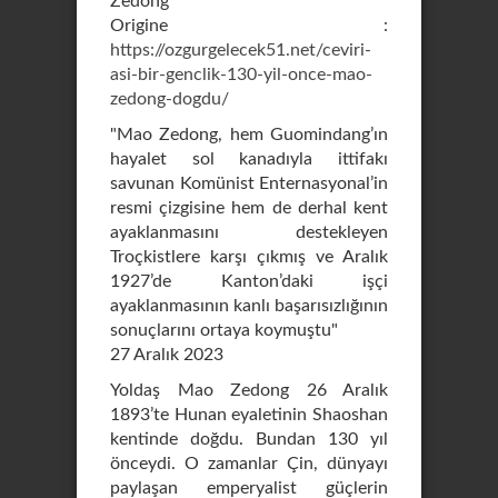
Zedong"
Origine :
https://ozgurgelecek51.net/ceviri-
asi-bir-genclik-130-yil-once-mao-
zedong-dogdu/
"Mao Zedong, hem Guomindang’ın
hayalet sol kanadıyla ittifakı
savunan Komünist Enternasyonal’in
resmi çizgisine hem de derhal kent
ayaklanmasını destekleyen
Troçkistlere karşı çıkmış ve Aralık
1927’de Kanton’daki işçi
ayaklanmasının kanlı başarısızlığının
sonuçlarını ortaya koymuştu"
27 Aralık 2023
Yoldaş Mao Zedong 26 Aralık
1893’te Hunan eyaletinin Shaoshan
kentinde doğdu. Bundan 130 yıl
önceydi. O zamanlar Çin, dünyayı
paylaşan emperyalist güçlerin