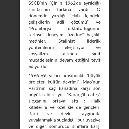
SSCB’nin (Çin’in 1962’de ayrıldığı)
sınırlarının farkına vardı. O
dönemde yazdığı “Halk içindeki
çelişkilerin adil çözümü” ve
“Proletarya diktatörlüğünün
tarihsel deneyimi üzerine” başlıklı
metinler, Stalinist liderlik
yöntemlerini eleştiriyor ve
sosyalizm altında sınıf
mücadelesinin devam ettiğini teyit
ediyordu.
1966-69 yılları arasındaki “büyük
proleter kültür devrimi” Mao’nun
Parti’nin sağ kanadına karşı son
büyük saldırısıydı. “Karargâha ateş”
sloganını ortaya attı : Halk
kitlelerini ve özellikle de gençleri,
Parti ve devlet aygıtında
yuvalanmakla suçladığı “burjuvaziye
ve diğer sömürücü sınıflara karşı