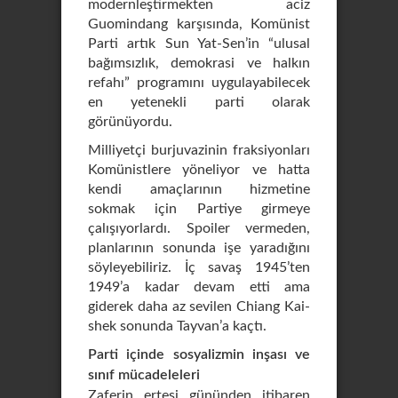
modernleştirmekten aciz
Guomindang karşısında, Komünist
Parti artık Sun Yat-Sen’in “ulusal
bağımsızlık, demokrasi ve halkın
refahı” programını uygulayabilecek
en yetenekli parti olarak
görünüyordu.
Milliyetçi burjuvazinin fraksiyonları
Komünistlere yöneliyor ve hatta
kendi amaçlarının hizmetine
sokmak için Partiye girmeye
çalışıyorlardı. Spoiler vermeden,
planlarının sonunda işe yaradığını
söyleyebiliriz. İç savaş 1945’ten
1949’a kadar devam etti ama
giderek daha az sevilen Chiang Kai-
shek sonunda Tayvan’a kaçtı.
Parti içinde sosyalizmin inşası ve
sınıf mücadeleleri
Zaferin ertesi gününden itibaren