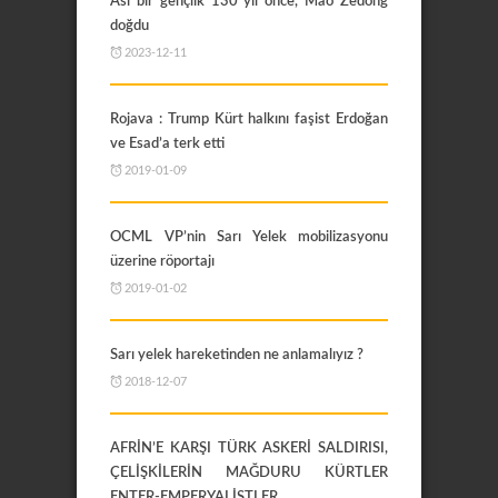
Asi bir gençlik 130 yıl önce, Mao Zedong
doğdu
2023-12-11
Rojava : Trump Kürt halkını faşist Erdoğan
ve Esad’a terk etti
2019-01-09
OCML VP’nin Sarı Yelek mobilizasyonu
üzerine röportajı
2019-01-02
Sarı yelek hareketinden ne anlamalıyız ?
2018-12-07
AFRİN’E KARŞI TÜRK ASKERİ SALDIRISI,
ÇELİŞKİLERİN MAĞDURU KÜRTLER
ENTER-EMPERYALİSTLER