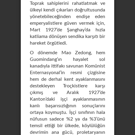
Toprak sahiplerini rahatlatmak ve
ülkeyi kendi çıkarları doğrultusunda
yönetebileceğinden endişe eden
emperyalistlere güven vermek için,
Mart 1927’de Şanghay’da hızla
katliama dönüşen sendika karşıtı bir
hareket örgütledi.
O dönemde Mao Zedong, hem
Guomindang’ın hayalet sol
kanadıyla ittifakı savunan Komünist
Enternasyonal’in resmi çizgisine
hem de derhal kent ayaklanmasını
destekleyen Troçkistlere karşı
çıkmış ve Aralık 1927’de
Kanton’daki işçi ayaklanmasının
kanlı başarısızlığının sonuçlarını
ortaya koymuştu. İşçi sınıfının hala
nüfusun sadece %2 ya da %3’ünü
temsil ettiği bir ülkede, köylülüğün
devrimin ana gücü, proletaryanın