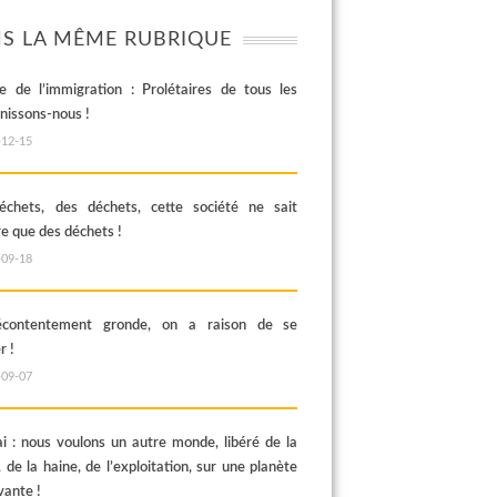
S LA MÊME RUBRIQUE
e de l’immigration : Prolétaires de tous les
unissons-nous !
-12-15
chets, des déchets, cette société ne sait
re que des déchets !
-09-18
contentement gronde, on a raison de se
r !
-09-07
i : nous voulons un autre monde, libéré de la
 de la haine, de l’exploitation, sur une planète
vante !