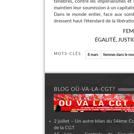
ténèbres, contre les impérialismes et 
maintien leur soumission à un capitali
Dans le monde entier, face aux somb
dressent haut l’étendard de la libératio
FEMM
ÉGALITÉ, JUSTI
MOTS-CLÉS
8 mars
femmes dans le mo
BLOG OÙ-VA-LA-CGT?
2 juillet – Un autre bilan du 54ème C
de la CGT