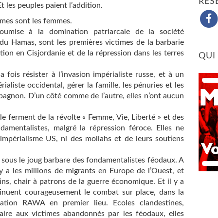
RÉS
Et les peuples paient l’addition.
imes sont les femmes.
soumise à la domination patriarcale de la société
du Hamas, sont les premières victimes de la barbarie
ion en Cisjordanie et de la répression dans les terres
QUI
 fois résister à l’invasion impérialiste russe, et à un
ialiste occidental, gérer la famille, les pénuries et les
pagnon. D’un côté comme de l’autre, elles n’ont aucun
le ferment de la révolte « Femme, Vie, Liberté » et des
amentalistes, malgré la répression féroce. Elles ne
’impérialisme US, ni des mollahs et de leurs soutiens
sous le joug barbare des fondamentalistes féodaux. A
l y a les millions de migrants en Europe de l’Ouest, et
ins, chair à patrons de la guerre économique. Et il y a
tinuent courageusement le combat sur place, dans la
ociation RAWA en premier lieu. Ecoles clandestines,
aire aux victimes abandonnés par les féodaux, elles