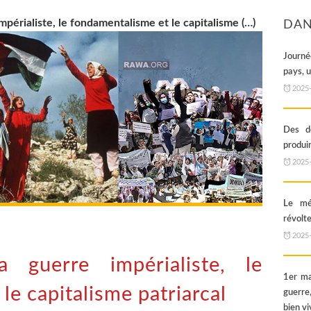
périaliste, le fondamentalisme et le capitalisme (…)
DAN
Journé
pays, 
2025
Des dé
produi
2025
Le mé
révolte
2025
 guerre impérialiste, le
1er ma
le capitalisme patriarcal
guerre,
bien vi