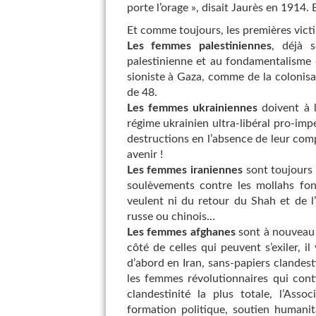
porte l’orage », disait Jaurès en 1914. 
Et comme toujours, les premières vict
Les femmes palestiniennes
, déjà 
palestinienne et au fondamentalisme 
sioniste à Gaza, comme de la colonisat
de 48.
Les femmes ukrainiennes
doivent à la
régime ukrainien ultra-libéral pro-impér
destructions en l’absence de leur com
avenir !
Les femmes iraniennes
sont toujours 
soulèvements contre les mollahs fond
veulent ni du retour du Shah et de l
russe ou chinois…
Les femmes afghanes
sont à nouveau 
côté de celles qui peuvent s’exiler, i
d’abord en Iran, sans-papiers clandest
les femmes révolutionnaires qui con
clandestinité la plus totale, l’Ass
formation politique, soutien humanit