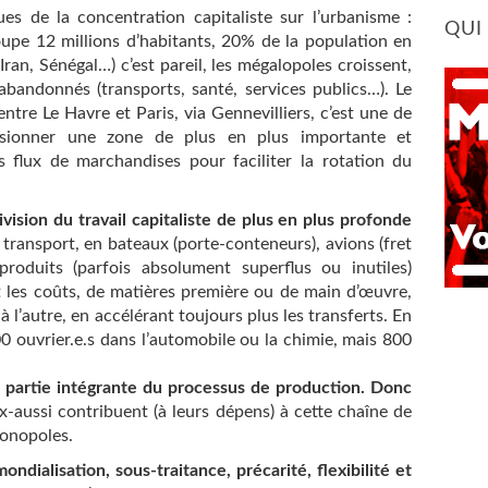
ues de la concentration capitaliste sur l’urbanisme :
QUI
roupe 12 millions d’habitants, 20% de la population en
Iran, Sénégal…) c’est pareil, les mégalopoles croissent,
t abandonnés (transports, santé, services publics…). Le
tre Le Havre et Paris, via Gennevilliers, c’est une de
isionner une zone de plus en plus importante et
es flux de marchandises pour faciliter la rotation du
division du travail capitaliste de plus en plus profonde
 transport, en bateaux (porte-conteneurs), avions (fret
produits (parfois absolument superflus ou inutiles)
les coûts, de matières première ou de main d’œuvre,
à l’autre, en accélérant toujours plus les transferts. En
00 ouvrier.e.s dans l’automobile ou la chimie, mais 800
ont partie intégrante du processus de production. Donc
-aussi contribuent (à leurs dépens) à cette chaîne de
monopoles.
mondialisation, sous-traitance, précarité, flexibilité et