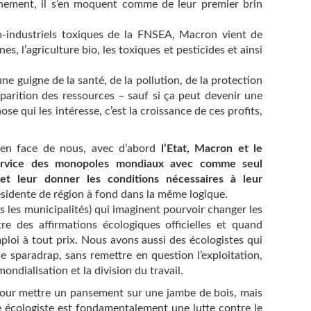
onnement, il s’en moquent comme de leur premier brin
o-industriels toxiques de la FNSEA, Macron vient de
s, l’agriculture bio, les toxiques et pesticides et ainsi
e guigne de la santé, de la pollution, de la protection
isparition des ressources – sauf si ça peut devenir une
ose qui les intéresse, c’est la croissance de ces profits,
en face de nous, avec d’abord
l’Etat, Macron et le
service des monopoles mondiaux avec comme seul
e et leur donner les conditions nécessaires à leur
résidente de région à fond dans la même logique.
 les municipalités) qui imaginent pourvoir changer les
ntre des affirmations écologiques officielles et quand
ploi à tout prix. Nous avons aussi des écologistes qui
e sparadrap, sans remettre en question l’exploitation,
mondialisation et la division du travail.
s pour mettre un pansement sur une jambe de bois, mais
te écologiste est fondamentalement une lutte contre le