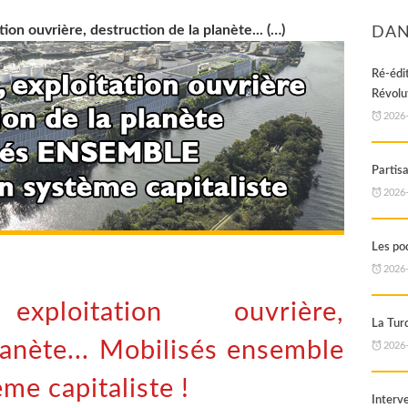
ion ouvrière, destruction de la planète... (…)
DAN
Ré-éd
Révolut
2026
Partis
2026
Les pod
2026
 exploitation ouvrière,
La Tur
lanète... Mobilisés ensemble
2026
me capitaliste !
Inter