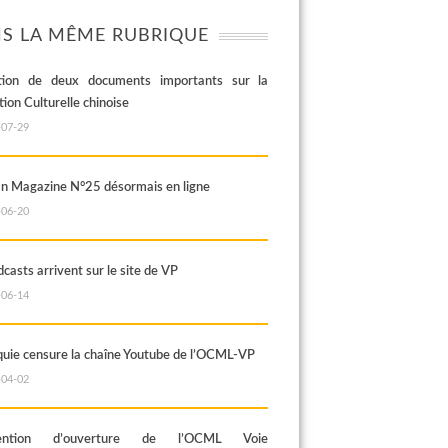
S LA MÊME RUBRIQUE
ition de deux documents importants sur la
ion Culturelle chinoise
-07-29
an Magazine N°25 désormais en ligne
-06-20
casts arrivent sur le site de VP
-06-14
quie censure la chaîne Youtube de l’OCML-VP
-04-02
vention d’ouverture de l’OCML Voie