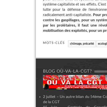
système capitaliste et ses effets. C’es
lutte pour la défense de l’environn
radicalement anti-capitaliste.
Pour pro
contre les gaspillages, pour un systè
par les prolétaires, il faut une révo
mobilisation des exploités, pour un pr
MOTS-CLÉS
chômage, précarité
ecologi
BLOG OÙ-VA-LA-CGT?
2 juillet – Un autre bilan du 54ème C
de la CGT