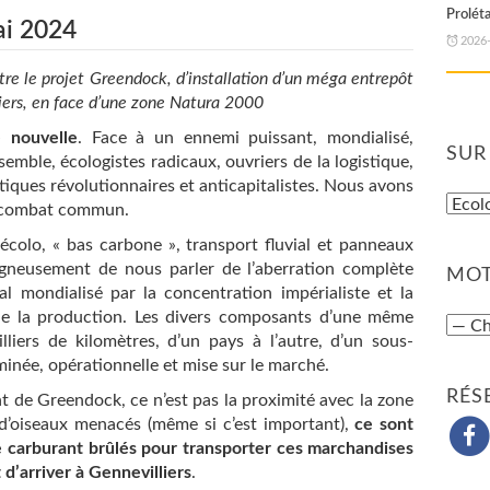
Prolét
ai 2024
2026
tre le projet Greendock, d’installation d’un méga entrepôt
liers, en face d’une zone Natura 2000
e nouvelle
. Face à un ennemi puissant, mondialisé,
SUR
mble, écologistes radicaux, ouvriers de la logistique,
itiques révolutionnaires et anticapitalistes. Nous avons
e combat commun.
colo, « bas carbone », transport fluvial et panneaux
oigneusement de nous parler de l’aberration complète
MOT
 mondialisé par la concentration impérialiste et la
t de la production. Les divers composants d’une même
liers de kilomètres, d’un pays à l’autre, d’un sous-
erminée, opérationnelle et mise sur le marché.
RÉS
nt de Greendock, ce n’est pas la proximité avec la zone
d’oiseaux menacés (même si c’est important),
ce sont
de carburant brûlés pour transporter ces marchandises
 d’arriver à Gennevilliers
.