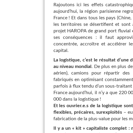
Rajoutons ici les effets catastrophiq
aujourd’hui, la région parisienne reg
France ! Et dans tous les pays (Chine, 
les territoires se désertifient et son
projet HAROPA de grand port fluvial en
ses conséquences : il faut approv
concentrée, accroître et accélérer l
capital.
La logistique, c’est le résultat d’une 
au niveau mondial
. De plus en plus de
aérien), camions pour répartir des 
fabriqués en optimisant constamment 
parfois à flux tendu d’un sous-traitant 
France aujourd’hui, il n’y a que 220 0
000 dans la logistique !
Et les ouvrier.e.s de la logistique s
flexibles, précaires, surexploités
– eux
fabrication de la plus-value pour les 
Il y a un « kit » capitaliste complet : 