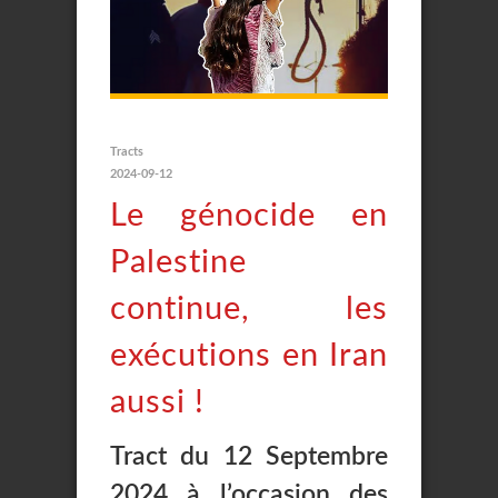
Tracts
2024-09-12
Le génocide en
Palestine
continue, les
exécutions en Iran
aussi !
Tract du 12 Septembre
2024 à l’occasion des