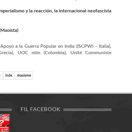
mperialismo y la reacción, la internacional neofascista
(Maoísta)
Apoyo a la Guerra Popular en India (ISCPWI – Italia)
,
recia)
,
UOC mlm (Colombia)
,
Unité Communiste
e
inde
maoïsme
FIL FACEBOOK