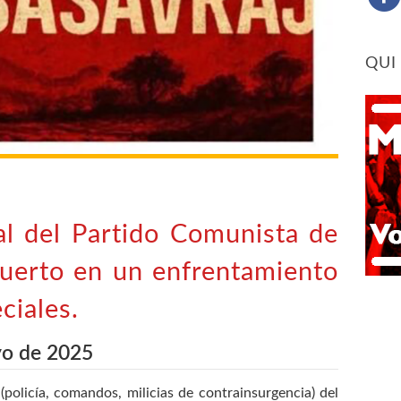
QUI
al del Partido Comunista de
muerto en un enfrentamiento
ciales.
yo de 2025
(policía, comandos, milicias de contrainsurgencia) del