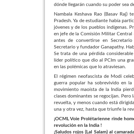
dónde llegarán cuando su poder sea de
Nambala Keshava Rao (Basav Raj) te
Pradesh. Ya de estudiante había partic
jóvenes y de los pueblos indígenas. Pr
en jefe de la Comisión Militar Centra
antes de convertirse en Secretari
Secretario y fundador Ganapathy. Habí
Se trata de una pérdida considerable 
líder político que dio al PCIm una gr
en las polémicas que lo atraviesan.
El régimen neofascista de Modi celeb
guerra popular ha sobrevivido en la
movimiento maoísta de la India pierd
clases dominantes se regocijan. Pero la
revuelta, y menos cuando está dirigida
una y otra vez, hasta que triunfe la re
¡OCML Voie Prolétarienne rinde homen
revolución en la India !
¡Saludos rojos (Lal Salam) al camara