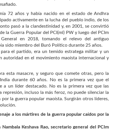
safiado.
nía 72 años y había nacido en el estado de Andhra
ipado activamente en la lucha del pueblo indio, de los
onto pasó a la clandestinidad y, en 2001, se convirtió
l de la Guerra Popular del PCI(ml) PW y luego del PCIm
o General en 2018, tomando el relevo del antiguo
a sido miembro del Buró Político durante 25 años.
para el partido, era un temido estratega militar y un
an autoridad en el movimiento maoísta internacional y
ra esta masacre, y seguro que comete otras, pero la
 India durante 60 años. No es la primera vez que el
e a un líder destacado. No es la primera vez que las
 represión, incluso la más feroz, no puede silenciar la
 por la guerra popular maoísta. Surgirán otros líderes,
volución.
aje a los mártires de la guerra popular caídos por la
da Nambala Keshava Rao, secretario general del PCIm