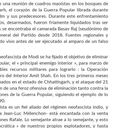
n una reunión de cuadros maoístas en los bosques de
rh, el corazón de la Guerra Popular librada durante
CIm y sus predecesores. Durante este enfrentamiento
s, desarmados, fueron fríamente liquidados tras ser
os se encontraba el camarada Basav Raj (seudónimo de
neral del Partido desde 2018. Fuentes regionales y
do vivo antes de ser ejecutado al amparo de un falso
eofascista de Modi se ha fijado el objetivo de eliminar
ular, el « principal enemigo interior », para marzo de
es recursos militares para lograrlo : la Operación
stro del Interior Amit Shah. En los tres primeros meses
ados en el estado de Chhattisgarh, y el ataque del 21
 de una feroz ofensiva de eliminación tanto contra la
ones de la Guerra Popular, siguiendo el ejemplo de lo
90.
sta es un fiel aliado del régimen neofascista indio, y
ta Jean-Luc Mélenchon- está encantada con la venta
ones Rafale. Lo semejante atrae a lo semejante, y esto
ocrática » de nuestros propios explotadores, y hasta