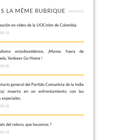
S LA MÊME RUBRIQUE
bución en vídeo de la UOCmlm de Colombia
-02-15
ialismo estadounidense, ¡Manos fuera de
ela, Yankees Go Home !
-01-05
etario general del Partido Comunista de la India
sta) muerto en un enfrentamiento con las
 especiales.
-05-25
és del relevo, que hacemos ?
-07-15