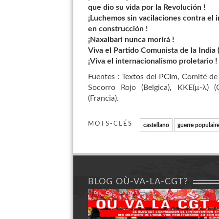
que dio su vida por la Revolución !
¡Luchemos sin vacilaciones contra el i
en construcción !
¡Naxalbari nunca morirá !
Viva el Partido Comunista de la India 
¡Viva el internacionalismo proletario !
Fuentes : Textos del PCIm,
Comité de 
Socorro Rojo (Belgica)
,
ΚΚΕ(μ-λ) (G
(Francia)
.
MOTS-CLÉS
castellano
guerre populair
BLOG OÙ-VA-LA-CGT?