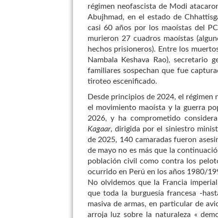
régimen neofascista de Modi atacaro
Abujhmad, en el estado de Chhattisga
casi 60 años por los maoístas del P
murieron 27 cuadros maoístas (alguno
hechos prisioneros). Entre los muert
Nambala Keshava Rao), secretario ge
familiares sospechan que fue captura
tiroteo escenificado.
Desde principios de 2024, el régimen n
el movimiento maoísta y la guerra pop
2026, y ha comprometido considerabl
Kagaar
, dirigida por el siniestro mini
de 2025, 140 camaradas fueron asesin
de mayo no es más que la continuación
población civil como contra los pelot
ocurrido en Perú en los años 1980/19
No olvidemos que la Francia imperiali
que toda la burguesía francesa -has
masiva de armas, en particular de avi
arroja luz sobre la naturaleza « dem