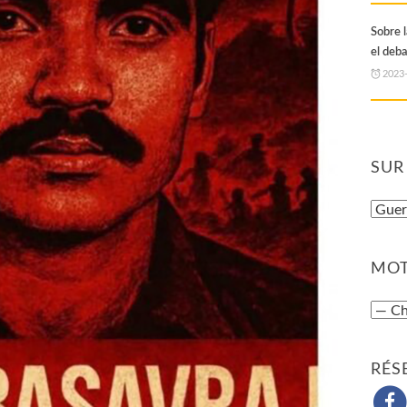
Sobre 
el deb
2023
SUR
MOT
RÉS