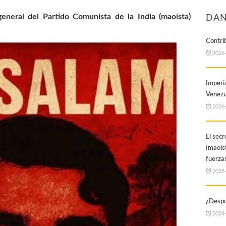
general del Partido Comunista de la India (maoísta)
DAN
Contri
2026
Imper
Venezu
2026
El secr
(maoí
fuerzas
2025
¿Despu
2024