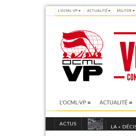
L’OCML-VP
ACTUALITÉ
MILITER
L’OCML-VP
ACTUALITÉ
ACTUS
LA « DÉC