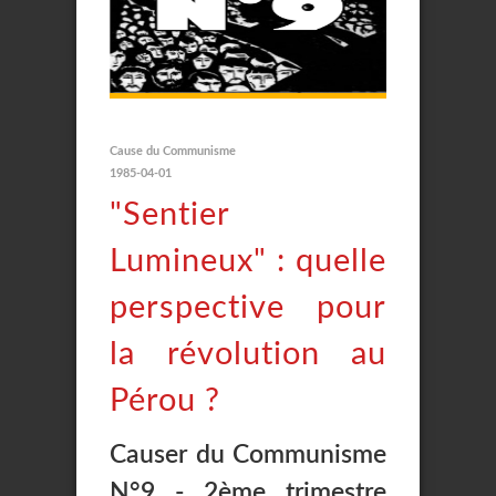
Cause du Communisme
1985-04-01
"Sentier
Lumineux" : quelle
perspective pour
la révolution au
Pérou ?
Causer du Communisme
N°9 - 2ème trimestre