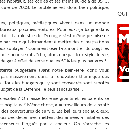
 ses hôpitaux, ses écoles et ses trains au-delà de 35°C,
icule de 2003. Le problème est donc bien politique,
QUI
ues, politiques, médiatiques vivent dans un monde
bureaux, piscines, voitures. Pour eux, ça baigne dans
 plat… La ministre de l’écologie s’est même permise de
fiée par ceux qui demandent à mettre des climatisations
 nous soulager ? Comment osent-ils montrer du doigt les
ie pour se rafraîchir, alors que par leur style de vie,
 de gaz à effet de serre que les 50% les plus pauvres ?
ustérité budgétaire avant notre bien-être, donc vous
ra pas massivement dans la rénovation thermique des
s. Tous les budgets qui y sont consacrés sont rabotés
budget de la Défense, le seul sanctuarisé...
 écoles ? On laisse les enseignants et les parents se
es hôpitaux ? Même chose, aux travailleurs de la santé
 des couvertures de survie. Les bailleurs sociaux, eux,
epuis des décennies, mettent des années à installer des
censeurs flingués par la chaleur. On s’arrache les