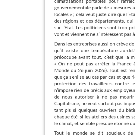
climatisations portables pour rafra
gouvernementale parle de « mesures au c
locales » ; cela veut juste dire que l’Et
des régions et des départements, qui 
sur l’Etat. Les politiciens sont trop p
vont et viennent ne s’intéressent pas à
Dans les entreprises aussi on crève de 
qu’il existe une température au-del
préoccupe avant tout, c’est que la ma
« On ne peut pas arrêter la France à 
Monde du 26 juin 2026). Tout est renv
que ça s’enlise au cas par cas et que r
protection des travailleurs contre le
n’impose rien de précis aux employeurs,
de nous autoriser à ne pas mourir 
Capitalisme, ne veut surtout pas impo
tant pis si quelques ouvriers du bâ
chaque été, si les ateliers des usines 
le climat, et semble presque étonné qu’
Tout le monde se dit soucieux de p