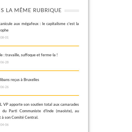
S LA MÊME RUBRIQUE
canicule aux mégafeux : le capitalisme c’est la
rophe
-08-01
e : travaille, suffoque et ferme-la !
-06-28
libans reçus à Bruxelles
-06-26
 VP apporte son soutien total aux camarades
s du Parti Communiste d’Inde (maoïste), au
t à son Comité Central.
-04-06