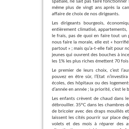
spatiale, ne sait pas faire fonctionner
même plus de vingt ans après la can
affaire de choix de nos dirigeants.
Les dirigeants bourgeois, économiq
entièrement climatisé, appartements, 
le frais, pas de quoi en faire tout un
nous faire la morale, elle est « horri
partout » ; mais qu’a-t-elle fait pour
jeunes qui ouvrent des bouches à incend
les 1% les plus riches émettent 70 fois
Le premier de leurs choix, c’est l’a
pouvez en être sûr, l’Etat n’investi
écoles, des hôpitaux ou des logement
d’année en année ; la priorité, c’est le 
Les enfants crèvent de chaud dans les
débrouiller. 35°C dans les chambres d
de bricoler avec des draps mouillés et
laissent les cités pourrir sur place d
volets et des mois à réparer des as