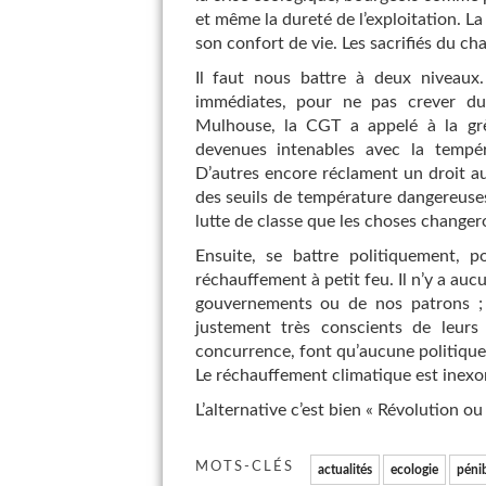
et même la dureté de l’exploitation. La
son confort de vie. Les sacrifiés du ch
Il faut nous battre à deux niveaux
immédiates, pour ne pas crever du 
Mulhouse, la CGT a appelé à la grè
devenues intenables avec la tempé
D’autres encore réclament un droit au
des seuils de température dangereuses 
lutte de classe que les choses changer
Ensuite, se battre politiquement, 
réchauffement à petit feu. Il n’y a auc
gouvernements ou de nos patrons ; i
justement très conscients de leurs 
concurrence, font qu’aucune politique s
Le réchauffement climatique est inexora
L’alternative c’est bien « Révolution o
MOTS-CLÉS
actualités
ecologie
pénib