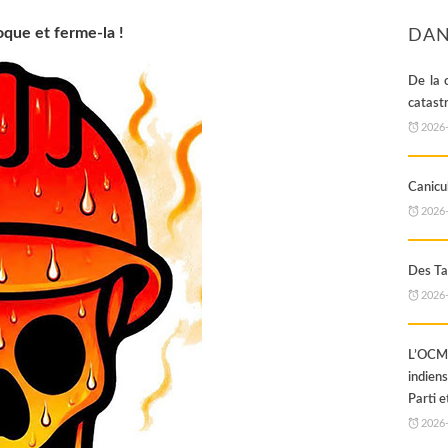
foque et ferme-la !
DAN
De la 
catast
2026
Canicul
2026
Des Ta
2026
L’OCML
indien
Parti e
2026