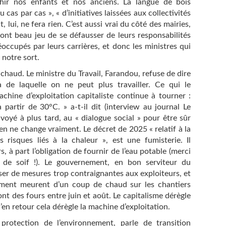
îchir nos enfants et nos anciens. La langue de bois
as par cas », « d’initiatives laissées aux collectivités
at, lui, ne fera rien. C’est aussi vrai du côté des mairies,
ont beau jeu de se défausser de leurs responsabilités
réoccupés par leurs carrières, et donc les ministres qui
 notre sort.
chaud. Le ministre du Travail, Farandou, refuse de dire
à de laquelle on ne peut plus travailler. Ce qui le
chine d’exploitation capitaliste continue à tourner :
partir de 30°C. » a-t-il dit (interview au journal Le
oyé à plus tard, au « dialogue social » pour être sûr
ien ne change vraiment. Le décret de 2025 « relatif à la
s risques liés à la chaleur », est une fumisterie. Il
 à part l’obligation de fournir de l’eau potable (merci
de soif !). Le gouvernement, en bon serviteur du
ser de mesures trop contraignantes aux exploiteurs, et
timent meurent d’un coup de chaud sur les chantiers
sont des fours entre juin et août. Le capitalisme dérègle
en retour cela dérègle la machine d’exploitation.
rotection de l’environnement, parle de transition