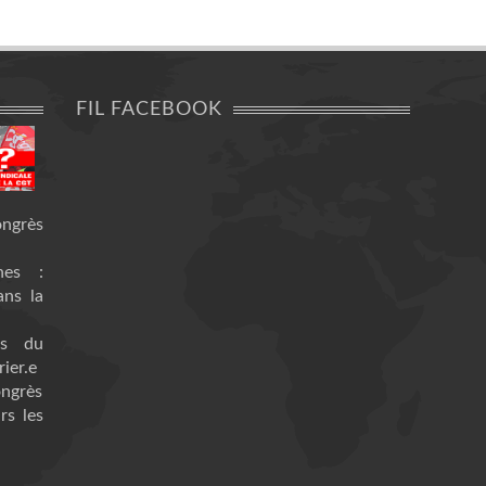
FIL FACEBOOK
ongrès
nes :
ans la
es du
ier.e
ongrès
rs les