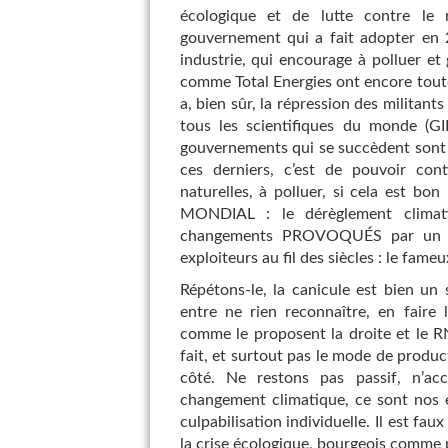
écologique et de lutte contre le r
gouvernement qui a fait adopter en 2
industrie, qui encourage à polluer et 
comme Total Energies ont encore toutes 
a, bien sûr, la répression des militants
tous les scientifiques du monde (G
gouvernements qui se succèdent sont t
ces derniers, c’est de pouvoir cont
naturelles, à polluer, si cela est bon 
MONDIAL : le dérèglement climati
changements PROVOQUÉS par un mo
exploiteurs au fil des siècles : le fame
Répétons-le, la canicule est bien un 
entre ne rien reconnaître, en faire 
comme le proposent la droite et le R
fait, et surtout pas le mode de produ
côté. Ne restons pas passif, n’acc
changement climatique, ce sont nos e
culpabilisation individuelle. Il est f
la crise écologique, bourgeois comme pr