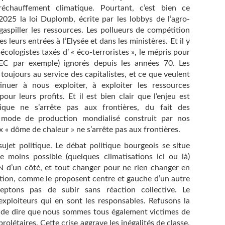
échauffement climatique. Pourtant, c’est bien ce
025 la loi Duplomb, écrite par les lobbys de l’agro-
gaspiller les ressources. Les pollueurs de compétition
leurs entrées à l’Elysée et dans les ministères. Et il y
 écologistes taxés d’ « éco-terroristes », le mépris pour
IEC par exemple) ignorés depuis les années 70. Les
oujours au service des capitalistes, et ce que veulent
inuer à nous exploiter, à exploiter les ressources
pour leurs profits. Et il est bien clair que l’enjeu est
que ne s’arrête pas aux frontières, du fait des
de de production mondialisé construit par nos
ux « dôme de chaleur » ne s’arrête pas aux frontières.
sujet politique. Le débat politique bourgeois se situe
le moins possible (quelques climatisations ici ou là)
N d’un côté, et tout changer pour ne rien changer en
ction, comme le proposent centre et gauche d’un autre
eptons pas de subir sans réaction collective. Le
xploiteurs qui en sont les responsables. Refusons la
aux de dire que nous sommes tous également victimes de
olétaires. Cette crise aggrave les inégalités de classe,