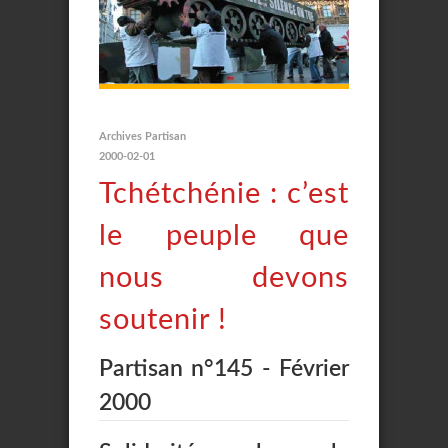
Archives Partisan
2000-02-01
Tchétchénie : c’est
le peuple que
nous devons
soutenir !
Partisan n°145 - Février
2000