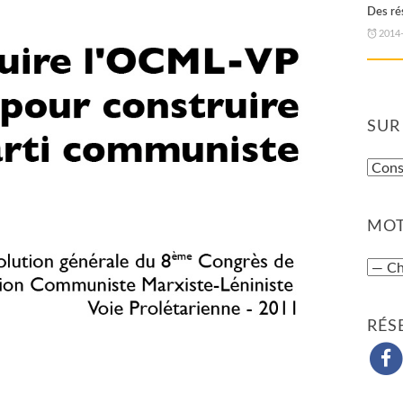
Des rés
2014
SUR
MOT
RÉS