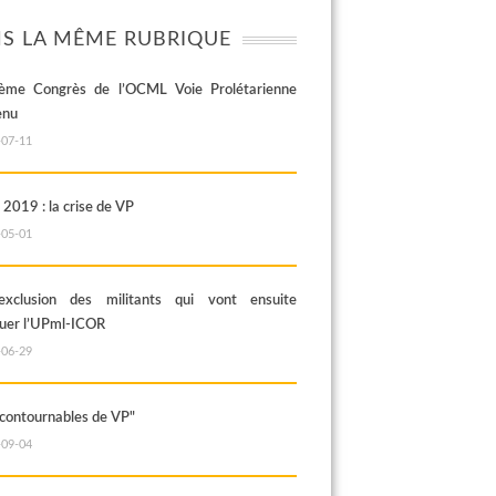
S LA MÊME RUBRIQUE
ème Congrès de l’OCML Voie Prolétarienne
enu
-07-11
 2019 : la crise de VP
-05-01
’exclusion des militants qui vont ensuite
tuer l’UPml-ICOR
-06-29
ncontournables de VP"
-09-04