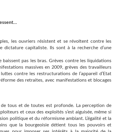
ressent…
es, les ouvriers résistent et se révoltent contre les
 dictature capitaliste. Ils sont à la recherche d’une
e baissent pas les bras. Grèves contre les liquidations
nifestations massives en 2009, grèves des travailleurs
luttes contre les restructurations de l’appareil d’Etat
 réforme des retraites, avec manifestations et blocages
e de tous et de toutes est profonde. La perception de
ploiteurs et ceux des exploités s’est aiguisée, même si
sion politique et du réformisme ambiant. L’égalité et la
ns que la bourgeoisie détient tous les pouvoirs et
ues pour imposer ses intérêts à la majorité de la