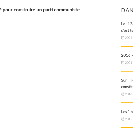
 pour construire un parti communiste
DAN
Le 12
s’est t
2024
2016 -
2021
Sur l
consti
2016
Les "I
2015