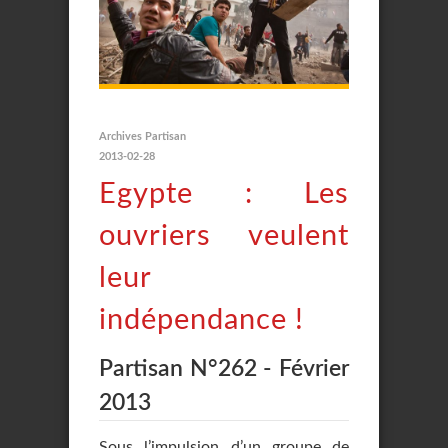
Archives Partisan
2013-02-28
Egypte : Les
ouvriers veulent
leur
indépendance !
Partisan N°262 - Février
2013
Sous l’impulsion d’un groupe de