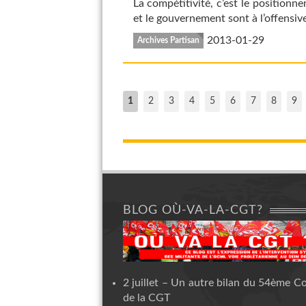
La compétitivité, c’est le positionn
et le gouvernement sont à l’offensive
2013-01-29
Archives Partisan
1
2
3
4
5
6
7
8
9
BLOG OÙ-VA-LA-CGT?
2 juillet – Un autre bilan du 54ème C
de la CGT