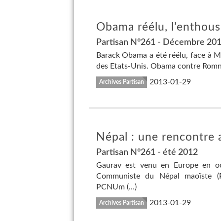
Obama réélu, l’enthou
Partisan N°261 - Décembre 20
Barack Obama a été réélu, face à 
des Etats-Unis. Obama contre Romne
2013-01-29
Archives Partisan
Népal : une rencontre
Partisan N°261 - été 2012
Gaurav est venu en Europe en oct
Communiste du Népal maoïste (P
PCNUm (…)
2013-01-29
Archives Partisan