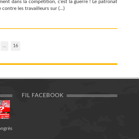
ement dans la compétition, c’est la guerre ! Le patronat
 contre les travailleurs sur (…)
…
16
FIL FACEBOOK
ongrès