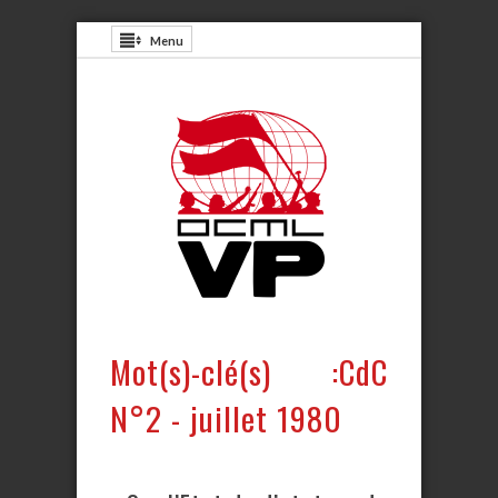
Menu
Mot(s)-clé(s) :CdC
N°2 - juillet 1980