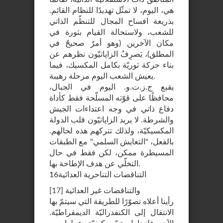
هي، اليوم، لا تمثّل تهديدًا للنظام القائم.
بذريعة افساح المجال للتنظّم الذاتي
للشعب، ولاستحالة القيام بثورة في
مكان الآخرين (وهو أمرٌ صحيحٌ في
المطلق)، يَصرِفُ الزاپاتيّون نظرهم عن
بناء حركة ثوريّة بكامل المكسيك، فيما
يعيش الشعب اليوم مرحلة رهيبة.
يقبع ج.ز.ت.و. اليوم في الجبال،
محافظًا على قوّته المسلّحة فقط كأداة
دفاع ذاتي في وجه اعتداءات الجيش
والشرطة. لا يريد الزاپاتيّون قلب الدولة
المكسيكيّة، ولذلك تتركهم هذه لحالهم.
بالفعل، "التعايش السلمي" مع الطبقات
المسيطرة ممكن، لكن فقط في حال
التخلّي عن هدف الإطاحة بها.
التناقضات التناحرية العدائية16
والتناقضات غير العدائية
]
17
[
رأينا أعلاه تصوّرًا للطريقة التي سيتمّ بها
الانتقال إلى الكنفدراليّة الديمقراطيّة.