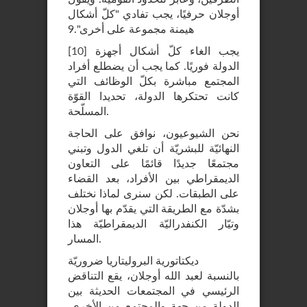
أوجلان حرفيًا، يجب تفادي "كلّ أشكال
هيمنة مجموعة على أخرى".9
يجب الغاء كلّ أشكال أجهزة
]
10
[
الدولة فوريًا. كما يجب أن يضطلع أفراد
المجتمع مباشرة بكلّ الوظائف التي
كانت تحتكرها الدولة، تحديدا القوّة
المسلّحة.
نحن الشيوعيون، نوافق على الحاجة
النهائيّة للبشريّة أن تلغي الدول وتبني
مجتمعًا جديدًا قائمًا على التعاون
الديمقراطي بين الأفراد، بعد القضاء
على الطبقات. لكن سنرى لماذا نختلف
بشدّة مع الطريقة التي يقدّم بها أوجلان
وتيّار الكنفدراليّة الديمقراطيّة هذا
المسار.
ديكتاتورية البروليتاريا ضروريّة
بالنسبة لعبد الله أوجلان، يقع التناقض
الرئيسي في المجتمعات الحديثة بين
الدولة من جهة والمجتمع من الأخرى.