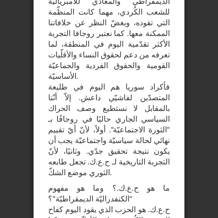
الديمقراطي والمعادي للامبريالية
للشعب الكُردي، مهما كانت المنظّمة
التي تقوده، وبغضّ النظر عن خلافاتنا
الممكنة معها. كما نعتبر روجافا التجربة
الأكثر تقدّمية اليوم في المنطقة، لما
تعرفه من دعم لحقوق النساء والأقلّيات
القومية والحقوق الفردية والجماعيّة
الأساسيّة.
فأكراد سوريا هم اليوم في طليعة
المتصدّين لفاشيّي داعش. إلاّ أنّنا
بالمقابل لا نستطيع وصف الحراك
السياسي الجاري حاليًا في روجافًا بـ
"الثورة الاجتماعيّة". أولاً، لأنّ أيّ تقييم
نهائي لحالة سياسيّة واجتماعيّة يجب أن
يكون نتيجة تحقيق جدّي. وثانيًا، لأنّ
التجربة التاريخية لـ ح.ع.ك. تجعل طابعه
الثوري موضع الشكّ.
ما هو ح.ع.ك.؟ وما هو مفهوم
"الكنفدراليّة الديمقراطيّة"؟
ح.ع.ك. هو الحزب الذي يقود اليوم كفاح