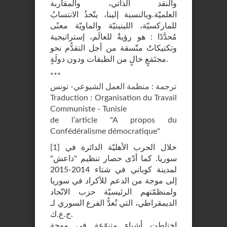
والنقد الذاتي، والمقاربة
العلميّة.وبالنسبة إلينا، يتّخذُ الانتسابُ
للماركسيّة، اللينينيّة والماويّة معنًى
مُحدَّدًا : هو رؤيةٌ للعالَم، إستراتيجية
وتكتيكاتٌ متّسقة من أجل التقدُّم نحو
مجتَمَعٍ خالٍ من الطبقات ودون دولَةٍ.
***
ترجمة : منظمة العمل الشيوعي- تونس
Traduction : Organisation du Travail
Communiste - Tunisie
de l’article "A propos du
Confédéralisme démocratique"
خلال الحرب الأهليّة الدائرة في
]
1
[
سوريا. كما أدّى حصار تنظيم "داعش"
لمدينة كوباني في شتاء 2014-2015
إلى موجة من الدعم للأكراد في سوريا
ولمنظمّتهم الرئيسيّة حزب الاتّحاد
الديمقراطي، التي تُعدُّ الفرع السوري لـ
ح.ع.ك.
اختلطت أشياء متنوّعة في موجة