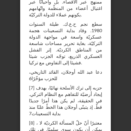
ممنهج عبر الاقصاء. بل وأحيانًا عبر
اغتيال أعضاء من المنظّمة واتّهامهم
بكونهم عملاء للدولة التركيّة.
سطع نجم ح.ع.ك. طيلة السنوات
1980. وقاد بداية التسعينات هجمة
عسكريّة واسعة في مواجهة الدولة
التركيّة، بغاية تحرير مساحات شاسعة
من المناطق الكرديّة. إثر الفشل
العسكري الذريع، توجّه الجزب شيئا
فشيئا إلى التفاوض مع تركيا.
دعا عبد الله أوجلان، القائد التاريخي،
للحزب مؤخّرًا6
حزبه إلى ترك الأسلحة نهائيًا، بهدف
]
7
[
إيجاد أرضيّة للتفاهم مع النظام التركي.
في الحقيقة، لم يكن هذا أمرًا جديدًا
قطّ. إذ يتبنّى أوجلان هذا الخطّ علنًا منذ
بداية التسعينات7
، معتبرًا أنّ حلّ المسألة الكرديّة لا
]
8
[
يمكن أن يكون سوى سلميًا. في تلك