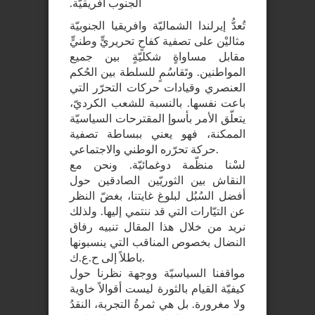
الجنوب افريقيّة.
تُعدُّ إيرلندا الشماليّة وافريقيا الجنوبيّة
مثاليْن على تصفية كفاحٍ تحريريٍّ وطنيٍّ
مقابل مساواةٍ شكليّةٍ بين جميع
المواطنين. وتَقاسُمٍ للسلطة بين الحُكم
العنصري وقيادات حركات التحرّر التي
باعت نفسها. بالنسبة للشعب الكرديّ،
يتعلّق الأمر بأسوإ المقترحات السياسيّة
الممكنة، فهو يعني ببساطة تصفية
حركة تحرّره الوطني والاجتماعي.
لسْنا منظّمة دوغمائيّة. ونحن مع
النقاش بين الثوريّين الصادقين حول
أفضل السُبُل لبلوغ غايتنا، بغضّ النظر
عن التيّارات التي قد ننتمي إليها. ولذلك
نريد من خلال هذا المقال تنبيه رفاق
النضال بخصوص المناقب التي ينسبونها
باطلاً إلى ح.ع.ك.
مواقفنا السياسيّة ووجهة نظرنا حول
كيفيّة القيام بالثورة ليست أقوالاً خاوية
ولا مغرورة. بل هي ثمرةُ التجربة، النقدُ