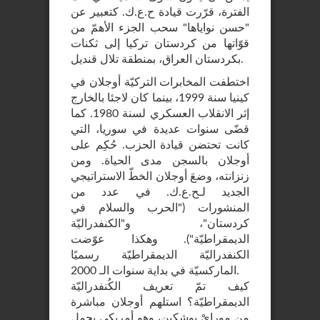
الفترة، قرّرت قيادة ح.ع.ك. كتعبير عن
"حسن نواياها" سحب الجزء الأهمّ من
قوّاتها من كردستان تركيا إلى ثكنات
بكردستان العراق، بمنطقة تلال قنديل.
اختطفت المخابرات التركيّة أوجلان في
كينيا سنة 1999، بينما كان لاجئا بالخارج
إثر الانقلاب العسكري لسنة 1980. كما
قضّى سنوات عديدة في سوريا، التي
كانت تحتضن قيادة الحزب. حُكِم على
أوجلان بالسجن مدى الحياة. ومن
زنزانته، وضعَ أوجلان الخطّ الاستراتيجي
الجديد لـح.ع.ك. في عدد من
المنشورات ("الحرب والسلام في
كردستان"، و"الكنفدراليّة
الديمقراطيّة"). وهكذا عوّضت
الكنفدراليّة الديمقراطيّة رسميًا
الماركسيّة في بداية سنوات الـ 2000.
كيف تمّ تعريف الكُنفدراليّة
الديمقراطيّة؟ استلهم أوجلان مباشرة
من مورايْ بوشكين، وهو أمريكي يحمل