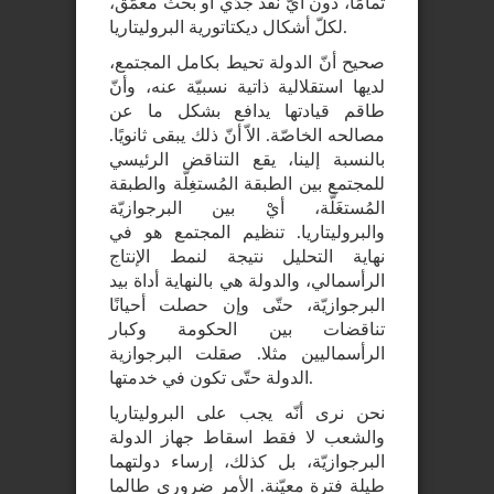
تمامًا، دون أيّ نقد جدّي أو بحث معمّق،
لكلّ أشكال ديكتاتورية البروليتاريا.
صحيح أنّ الدولة تحيط بكامل المجتمع،
لديها استقلالية ذاتية نسبيّة عنه، وأنّ
طاقم قيادتها يدافع بشكل ما عن
مصالحه الخاصّة. الاّ أنّ ذلك يبقى ثانويًا.
بالنسبة إلينا، يقع التناقض الرئيسي
للمجتمع بين الطبقة المُستغِلّة والطبقة
المُستغَلَّة، أيْ بين البرجوازيّة
والبروليتاريا. تنظيم المجتمع هو في
نهاية التحليل نتيجة لنمط الإنتاج
الرأسمالي، والدولة هي بالنهاية أداة بيد
البرجوازيّة، حتّى وإن حصلت أحيانًا
تناقضات بين الحكومة وكبار
الرأسماليين مثلا. صقلت البرجوازية
الدولة حتّى تكون في خدمتها.
نحن نرى أنّه يجب على البروليتاريا
والشعب لا فقط اسقاط جهاز الدولة
البرجوازيّة، بل كذلك، إرساء دولتهما
طيلة فترة معيّنة. الأمر ضروري طالما