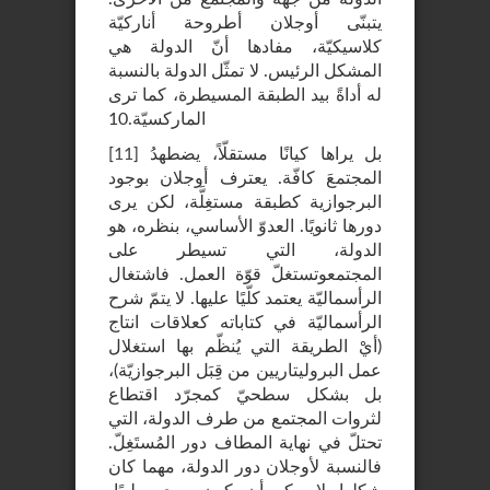
يتبنّى أوجلان أطروحة أناركيّة
كلاسيكيّة، مفادها أنّ الدولة هي
المشكل الرئيس. لا تمثّل الدولة بالنسبة
له أداةً بيد الطبقة المسيطرة، كما ترى
الماركسيّة.10
بل يراها كيانًا مستقلّاً، يضطهدُ
]
11
[
المجتمعَ كافّة. يعترف أوجلان بوجود
البرجوازية كطبقة مستغِلَّة، لكن يرى
دورها ثانويًا. العدوّ الأساسي، بنظره، هو
الدولة، التي تسيطر على
المجتمعوتستغلّ قوّة العمل. فاشتغال
الرأسماليّة يعتمد كلّيًا عليها. لا يتمّ شرح
الرأسماليّة في كتاباته كعلاقات انتاج
(أيْ الطريقة التي يُنظّم بها استغلال
عمل البروليتاريين من قِبَل البرجوازيّة)،
بل بشكل سطحيّ كمجرّد اقتطاع
لثروات المجتمع من طرف الدولة، التي
تحتلّ في نهاية المطاف دور المُستَغِلّ.
فالنسبة لأوجلان دور الدولة، مهما كان