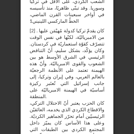
الشعب الكُردي، على الأقلّ في تركيا
وسوريا. وقد تبنّى ظاهريًا، منذ تأسيسه
في أواخر سبعينات القرن الماضي،
الخطّ الماركسي اللينيني1
. كان يقدمّ تركيا كدولة مُهيْمَن عليها
]
2
[
من الامبرياليّة، لكنّها في نفس الوقت
تتصرّف كقوّة استعماريّة في كردستان.
وكان يؤكّد، بشكل سليم، أنّ التناقض
الرئيسي في الشرق الأوسط هو بين
الشعوب والقوى الامبرياليّة. وأنّ هذه
الهيمنة تعتمد على الأنظمة الرجعيّة
بالعالم العربي، وفي إيران وتركيا، إلى
جانب إسرائيل التي تُعتَبر ركيزة
أساسيّة في الهيمنة الامبرياليّة على
المنطقة.
كان الحزب يعتبر أنّ الاحتلال التركي،
والاقطاع الكردي الذي يخدمه، العائقيْن
الرئيسيّين أمام تحرّر الجماهير الكرديّة.
وعلى هذا الأساس كان يميّز داخل
المجتمع الكردي بين الطبقات التي