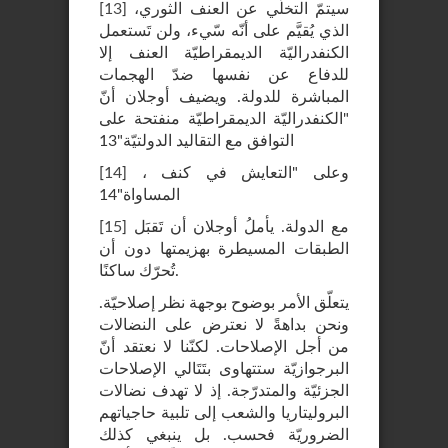
سيتمّ التخلّي عن العنف الثوري،
]
13
[
الذي يُقيَّم على أنّه سّيء، ولن تَستعمل
الكنفدراليّة الديمقراطيّة العنف إلا
للدفاع عن نفسها ضدّ الهجمات
المباشرة للدولة. ويضيف أوجلان أنّ
"الكنفدراليّة الديمقراطيّة منفتحة على
التوافق مع التقاليد الدولتيّة"13
، وعلى "التعايش في كنف
]
14
[
المساواة"14
مع الدولة. يأملُ أوجلان أن تَقبَل
]
15
[
الطبقات المسيطرة بهزيمتها دون أن
تُحرّك ساكنًا.
يتعلّق الأمر بوضوح بوجهة نظر إصلاحيّة.
ونحن بداهةً لا نعترض على النضالات
من أجل الإصلاحات. لكنّنا لا نعتقد أنّ
البرجوازيّة ستتهاوى بتَتَالي الإصلاحات
الجزئيّة والمتدرّجة. إذ لا تهدف نضالات
البروليتاريا والشعب إلى تلبية حاجياتهم
الضروريّة فحسب. بل ينبغي كذلك