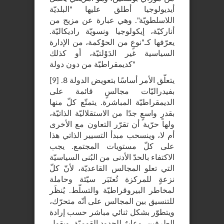
أيديولوجيا أطلق عليها "البلديّة
اللاسلطويّة". وهي عبارة عن مزيج من
أناركيّة، إيكولوجيا ونسويّة راديكاليّة.
يعرّفها كـ"نوعٍ من الحوْكمة، من الإدارة
السياسية غير الدَوْلتيّة، أو كذلك
كديمقراطيّة من دون دولة"
.8 يتعلّق الأمر أساسًا بتعويض الدولة
]
9
[
بفيدراليّات مجالسٍ قائمة على
الديمقراطيّة المباشرة. يتمتّع كلّ منها
بقدرٍ واسعٍ جدًا من الاستقلاليّة الذاتيّة،
ولها حرّية أن تقرّر التعاون مع الأخرى
أم لا، وينسحب مبدأ التسيير الذاتي هذا
على كلّ مستويات المجتمع. يجب
الاكتفاء بالحدّ الأدنى من البُنى السياسيّة
التي تعلو المجالس القاعديّة، لأنّ كلّ
نزعةٍ للمركزة تُعتَبَر سيّئة وحاملة
لمخاطر البيروقراطيّة والتسلّط. يُنظَر
للتنسيق بين المجالس على أنّه متحرّك،
ويتطوّر بشكل ثنائي مباشر حسب إرادة
الطرفين، وعابرٌ للحدود القوميّة. ويقول