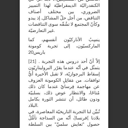
الكنفدراليّة الديمقراطيّة لهذا التمييز
الضروري، بين مختلف أصناف
التناقض، من أجل حلّ المشاكل. إذ يبدو
وكأنّ المجتمع لا تشُقّه سوى التناقضات
غير التعارضيّة.
ينسِبُ الأناركيّون أنفسهم، كما
الماركسيّون، إلى تجربة كومونة
باريس20
. إلاّ أنّ أحد دروس هذه التجربة
]
21
[
يتمثّل في أنّه عندما يقرّر البروليتارِيّون
إسقاط البرجوازيّة، لا تقبل الأخيرة أيُّ
توافقات. من مَقاتِلِ الكومونة العزوف
عن مهاجمة فِرسايْ عندما كان ذلك
مُتاحًا، والانتظار عوض ذلك، بسلبيّة
ودون طائل، أن تنتشر الثورة بكامل
البلاد.
تُبيِّن لنا التجربة التاريخيّة المعاصرة، في
بلادنا ]فرنسا[، أنّه من السذاجة تأمُّلُ
حصول "تعايش سلميِّ" بين السلطة