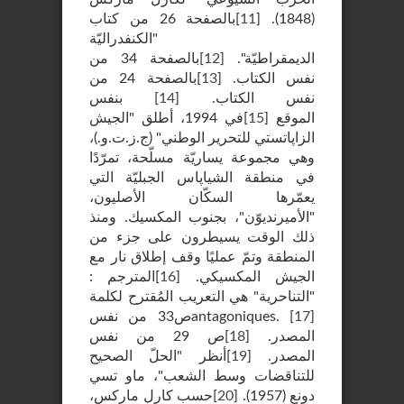
(1848).
[
11
]
بالصفحة 26 من كتاب
"الكنفدراليّة
الديمقراطيّة".
[
12
]
بالصفحة 34 من
نفس الكتاب.
[
13
]
بالصفحة 24 من
نفس الكتاب.
[
14
]
بنفس
الموقع
[
15
]
في 1994، أطلق "الجيش
الزاپاتستي للتحرير الوطني" (ج.ز.ت.و.)،
وهي مجموعة يساريّة مسلّحة، تمرّدًا
في منطقة الشياپاس الجبليّة التي
يعمّرها السكّان الأصليون،
"الأميرنديوّن"، بجنوب المكسيك. ومنذ
ذلك الوقت يسيطرون على جزء من
المنطقة وتمّ عمليًا وقف إطلاق نار مع
الجيش المكسيكي.
[
16
]
المترجم :
"التناحرية" هي التعريب المُقترح لكلمة
]
17
[
antagoniques.
ص33 من نفس
المصدر.
[
18
]
ص 29 من نفس
المصدر.
[
19
]
أنظر "الحلّ الصحيح
للتناقضات وسط الشعب"، ماو تسي
دونع (1957).
[
20
]
حسب كارل ماركس،