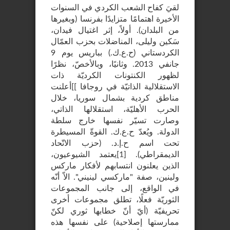
لقيَ كفاح الشعب الكردي في السنوات
الأخيرة اهتمامًا متزايدًا بفرنسا (وبغيرها
من البلدان). أولاً، إثر اغتيال فيدان،
سَكين وليلى، المناضلات بحزب العمّال
الكردستاني (ح.ع.ك.) بباريس يوم 9
جانفي 2013. وثانيًا، وبالأخصّ، نظرًا
لظهور الكنتونات الكرديّة ذات
الاستقلالية الذاتيّة في روجافا ]]أعلنت
مناطق كردية بشمال سوريا، خلال
الحرب الأهليّة، استقلالها الذاتي،
وصارت تسيّر نفسها خارج سلطة
الدولة. ويُعدّ ح.ع.ك. القوةّ المسيطرة
تحت اسم ح.إ.د. (حزب الاتّحاد
الديمقراطي).
[
1
]
يعتمد الشيوعيون،
الذين يعلنون انتسابهم لأفكار ماركس
ولينين، صفة "ماركسي لينيني". الاّ أنّه
في الواقع، إلى جانب المجموعات
الثوريّة فعلًا، تطلق مجموعات أخرى
تحريفيّة (أيّ أنّ خطابها ثوري لكنّ
ممارستها إصلاحية) على نفسها هذه