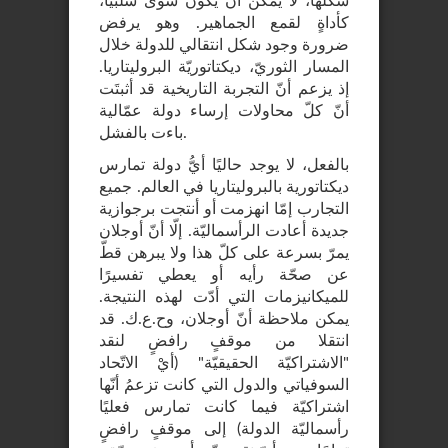
شكلها، لا يمكن أن يكون سوى سلبيًا،
كأداةٍ لقمع الجماهير. وهو يرفض
ضرورة وجود شكل انتقالي للدولة خلال
المسار الثوريّ، ديكتاتوريّة البروليتاريا.
إذ يزعم أنّ التجربة التاريخية قد أثبتَت
أنّ كلّ محاولات إرساء دولة عمّالية
باءت بالفشل.
بالفعل، لا يوجد حاليًا أيُّ دولة تمارس
ديكتاتورية بالبروليتاريا في العالم. جميع
التجارب إمّا انهزمت أو أنتجت برجوازية
جديدة أعادت الرأسماليّة. إلّا أنّ أوجلان
يمرّ بسرعة على كلّ هذا ولا يبرهن قطّ
عن صحّة رأيه أو يعطي تفسيرًا
للميكانيزمات التي أدّت لهذه النتيجة.
يمكن ملاحظة أنّ أوجلان، وح.ع.ك. قد
انتقلا من موقفٍ رافضٍ لنقد
"الاشتراكيّة الحقيقيّة" (أيْ الاتّحاد
السوفياتي والدول التي كانت تزعمُ أنّها
اشتراكيّة فيما كانت تمارس فعليًا
رأسماليّة الدولة) إلى موقفٍ رافضٍ