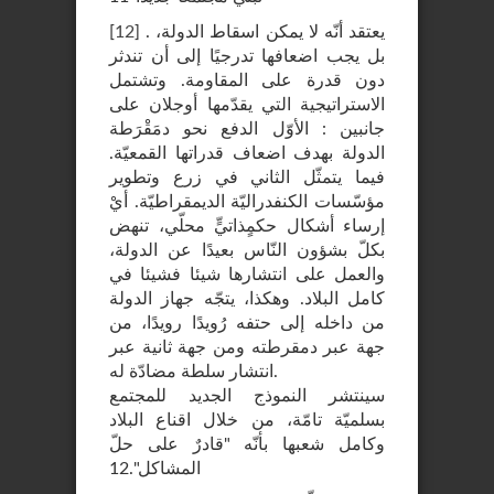
. يعتقد أنّه لا يمكن اسقاط الدولة،
]
12
[
بل يجب اضعافها تدرجيًا إلى أن تندثر
دون قدرة على المقاومة. وتشتمل
الاستراتيجية التي يقدّمها أوجلان على
جانبين : الأوّل الدفع نحو دمَقْرَطة
الدولة بهدف اضعاف قدراتها القمعيّة.
فيما يتمثّل الثاني في زرع وتطوير
مؤسّسات الكنفدراليّة الديمقراطيّة. أيْ
إرساء أشكال حكمٍذاتيٍّ محلّي، تنهض
بكلّ بشؤون النّاس بعيدًا عن الدولة،
والعمل على انتشارها شيئا فشيئا في
كامل البلاد. وهكذا، يتجّه جهاز الدولة
من داخله إلى حتفه رُويدًا رويدًا، من
جهة عبر دمقرطته ومن جهة ثانية عبر
انتشار سلطة مضادّة له.
سينتشر النموذج الجديد للمجتمع
بسلميّة تامّة، من خلال اقناع البلاد
وكامل شعبها بأنّه "قادرٌ على حلّ
المشاكل".12