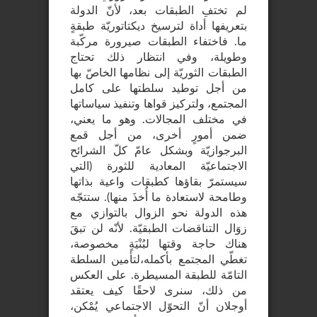
لم تختفِ الطبقات بعد، لأنّ الدولة
بتعريفها أداة لترسيخ ديكتاتوريّة طبقةٍ
ما. فاختفاء الطبقات صيرورة مركّبة
وطويلة، وفي انتظار ذلك تحتاج
الطبقات الثوريّة إلى نظامها الخاصّ بها
من أجل توطيد سلطتها على كامل
المجتمع، ولتركيز قواها وتنفيذ سياساتها
في مختلف المجالات. وهو ما يعني،
ضمن أمورٍ أخرى، من أجل قمع
البرجوازيّة وبشكل عامّ كلّ الشرائح
الاجتماعيّة المعادية للثورة (التي
سيستمرّ بقاؤها كطبقات واعية بذاتها
وطامحة لاستعادة ما أُخذَ منها). ستتجّه
هذه الدولة نحو الزوال بالتوازي مع
زوَال التناقضات الطبقيّة. لأنّه لن تبقَ
هناك حاجة وقتها لبُنْيَةٍ مخصوصة،
تغطّي المجتمع بأكمله،لتأمين السلطة
التامّة للطبقة المسيطرة. على العكس
من ذلك، سنرى لاحقًا كيف يعتقد
أوجلان أنّ التحوّل الاجتماعي يُمْكن،