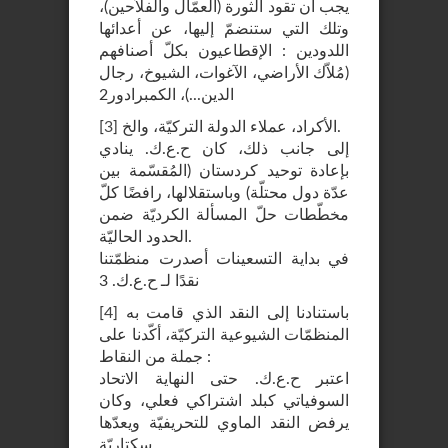
يجب أن تقود الثورة (العمّال والفلاّحين)،
وتلك التي ستنضمّ إليها، عن أعدائها
اللدودين : الإقطاعيون بكلّ أصنافهم
(مُلاّك الأراضي، الآغوات، الشيوخ، رجال
الدين...)، الكمبرادور2
الأكراد، عملاء الدولة التركيّة، والخ.
]
3
[
إلى جانب ذلك، كان ح.ع.ك. ينادي
بإعادة توحيد كردستان (المُقسّمة بين
عدّة دول محتلّة) وباستقلالها، رافضًا كلّ
مخطّطات حلّ المسألة الكرديّة ضمن
الحدود الحاليّة.
في بداية التسعينات أصدرت منظمّتنا
نقدًا لـ ح.ع.ك. 3
باستنادنا إلى النقد الذي قامت به
]
4
[
المنظمّات الشيوعية التركيّة، أكّدنا على
جملة من النقاط :
اعتبر ح.ع.ك. حتى النهاية الاتحاد
السوفياتي كبلد اشتراكي فعلي، وكان
يرفض النقد الماوي للتحريفيّة ويعدّها
سكتاريّة.