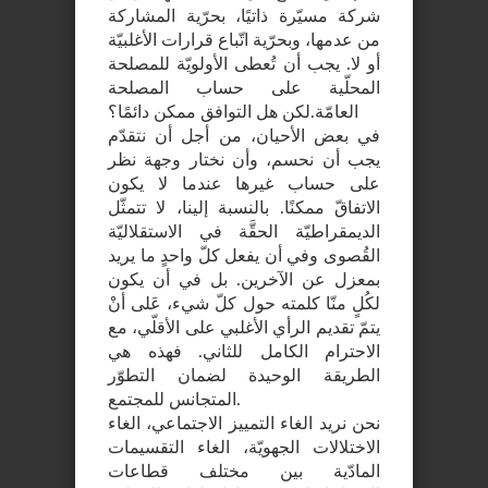
شركة مسيّرة ذاتيًا، بحرّية المشاركة
من عدمها، وبحرّية اتّباع قرارات الأغلبيّة
أو لا. يجب أن تُعطى الأولويّة للمصلحة
المحلّية على حساب المصلحة
العامّة.لكن هل التوافق ممكن دائمًا؟
في بعض الأحيان، من أجل أن نتقدّم
يجب أن نحسم، وأن نختار وجهة نظر
على حساب غيرها عندما لا يكون
الاتفاقّ ممكنًا. بالنسبة إلينا، لا تتمثّل
الديمقراطيّة الحقَّة في الاستقلاليّة
القُصوى وفي أن يفعل كلّ واحدٍ ما يريد
بمعزل عن الآخرين. بل في أن يكون
لكُلٍ منّا كلمته حول كلّ شيء، عَلى أنْ
يتمّ تقديم الرأي الأغلبي على الأقلّي، مع
الاحترام الكامل للثاني. فهذه هي
الطريقة الوحيدة لضمان التطوّر
المتجانس للمجتمع.
نحن نريد الغاء التمييز الاجتماعي، الغاء
الاختلالات الجهويّة، الغاء التقسيمات
المادّية بين مختلف قطاعات