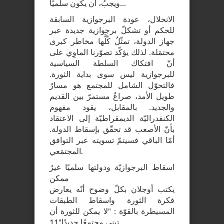
ويجبُ، أن يكون سلميًا...
الانحلال، عودة البرجوازية السابقة
للحكم أو تشكلّ برجوازية جديدة عبر
جهاز الدولة، تمثّلُ كُلَّها مخاطر كبرى
محتمَلة. لذلك يؤكّد تصوّرنا الماوِي على
أنّ افتكاك السلطة السياسية
للبرجوازية ليس سوى بداية الثورة.
فالتحوّل الشامل للمجتمع هو مسارٌ
طويل الأمد، صراعٌ مستمرّ بين القديم
والجديد. بالمقابل، يقود مفهوم
الكنفدراليّة الديمقراطيّة إلى الاعتقاد
بأنّ الأصعب قد تحقّق بإسقاط الدولة.
أمّا الباقي فسيتمّ تسويته عبر التوافق
المجتمَعي.
اسقاط البرجوازيّة ودولتها سلميًا غيرُ
ممكن
يكتب أوجلان بكلّ وضوح أنّه يعارض
فكرة الثورة واسقاط الطبقات
المسيطرة بالقوّة : "لا يمكن للثورة أن
تبني مجتمعًا جديدًا"11