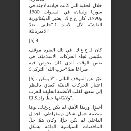
خلال الحقبة التي كانت قيادته لاجئة في
سوريا ولبنان، في السنوات 1980
و1990، كان ح.ع.ك. يعتبر الديكتاتورية
الفاشيّة لآل الأسد كـ"حليف ضدّ
الامبرياليّة"
[
5
]
4 .
كان لـ ح.ع.ك. في تلك الفترة موقف
ملتبس تجاه الحركات الاسلاميّة. في
نفس الوقت الذي كان يخوض فيه
صراعًا ضدّ "حزب الله" التركي5
، عبّر عن الموقف التالي : "لا يمكن
]
6
[
اعتبار الحركات الدينيّة كعدوّ، بالنظر
إلى سعيها لقلب الأنظمة الحليفة للغرب
ولاتبّاعها خطًا راديكاليًا".
أخيرًا، وربمّا الأهمّ، لم يكن ح.ع.ك. يومَا
منظّمة تعمل بشكل ديمقراطي. الجدال
الداخلي لم يكن حرًّا، وكان يتمّ حلّ
التناقضات السياسية الهامّة بشكل