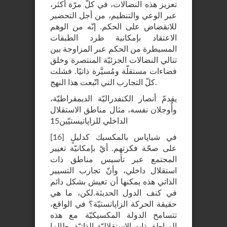
تعزيز هذه النضالات، في كلّ مرّة أكثر،
عبر الوعي والتنظيم، من أجل التحضير
للانقضاض على الحكم. إنّه من الوهم
الاعتقاد بإمكانية طرد الطبقات
المسيطرة من الحكم عبر المزاوجة بين
تتالي النضالات الجزئيّة المنتصرة وخلق
فضاءات مستقلّة ومُسيَّرة ذاتيًا. فشلت
كلّ التجارب التي اتّبعت هذا النهج.
يقدمّ أنصار الكنفدراليّة الديمقراطيّة،
وأُوجلان نفسه، مثال مناطق الاستقلال
الداخلي للزاپاتيستيّين15
في شياپاس بالمكسيك كدليلٍ
]
16
[
على صحّة فكرتهم. أيْ بإمكانيّة تغيير
المجتمع عبر تأسيس مناطق ذات
استقلال داخلي، وأنّ تجارب التسيير
الذاتي هذه يمكنها أن تعيش بشكل دائم
في كنف الدول الحديثة.لكن، ما هي
حقيقة الحركة الزاپاتستيّة؟ في الواقع،
تتسامح الدولة المكسيكيّة مع هذه
المناطق ذات الاستقلاليّة الذاتيّة، طالما