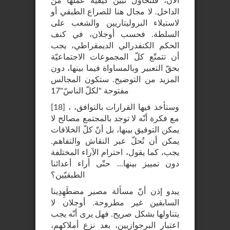
الآن، فلنحاول تبيّن كيفيّة عملها من
الداخل. لا مجال هنا للصراع الطبقي أو
لاستيلاء البروليتاريين والشعب على
السلطة. فحسب أوجلان، في كنف
الحكم الكنفدرالي الديمقراطي، يجب
أن تتمتّع كلّ المجموعات الاجتماعيّة
بحقّ التعبير وبالمساواة فيما بينها، دون
المزيد من التوضيح. ستكون المجالس
مفتوحة "لكلّ الناسّ"17
، وستأخذ فيها القرارات بالتوافق،
]
18
[
مع فكرة أنّه لا توجد بالمجتمع مصالح لا
يمكن التوفيق بينها، بل أنّ كلّ الخلافات
يمكن أن تُحلّ عبر النقاش والتفاهم.
يجب، كما يقول، احترام الآراء المختلفة
دون تمييز بينها... حتّى أراء أعدائنا
الطبقيّين؟
يبدو إذن أنّ مسألة مصير مضطَهِدِينا
السابقين غير مطروحة. أوجلان لا
يتناولها بشكل صريح. فهل يرى أنّه يجب
اعتبار البرجوازيين، بعد نزع أملاكهم،