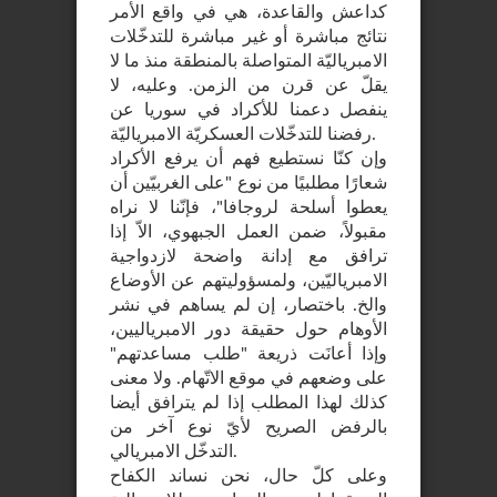
كداعش والقاعدة، هي في واقع الأمر
نتائج مباشرة أو غير مباشرة للتدخّلات
الامبرياليّة المتواصلة بالمنطقة منذ ما لا
يقلّ عن قرن من الزمن. وعليه، لا
ينفصل دعمنا للأكراد في سوريا عن
رفضنا للتدخّلات العسكريّة الامبرياليّة.
وإن كنّا نستطيع فهم أن يرفع الأكراد
شعارًا مطلبيًا من نوع "على الغربيّين أن
يعطوا أسلحة لروجافا"، فإنّنا لا نراه
مقبولاً، ضمن العمل الجبهوي، الاّ إذا
ترافق مع إدانة واضحة لازدواجية
الامبرياليّين، ولمسؤوليتهم عن الأوضاع
والخ. باختصار، إن لم يساهم في نشر
الأوهام حول حقيقة دور الامبرياليين،
وإذا أعانَت ذريعة "طلب مساعدتهم"
على وضعهم في موقع الاتّهام. ولا معنى
كذلك لهذا المطلب إذا لم يترافق أيضا
بالرفض الصريح لأيّ نوع آخر من
التدخّل الامبريالي.
وعلى كلّ حال، نحن نساند الكفاح