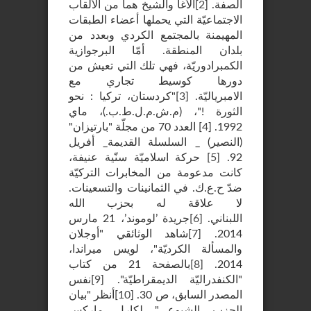
الصفة.
[
2
]
الأغا والشيخ هما من الألقاب
الاجتماعيّة التي يحملها أعضاء الطبقات
المهيمنة بالمجتمع الكردي وبعدد من
بلدان المنطقة. أمّا البرجوازية
الكمبرادوريّة، فهي تلك التي تعيش من
دورها كوسيط تجاري مع
الامبرياليّة.
[
3
]
"كردستان، تركيا : نحو
الثورة !"، (م.ش.م.ل.ط.ب.)، ماي
1992.
[
4
]
العدد 70 من مجلّة "بارتيزان"
(النصير) _ السلسلة القديمة_ أفريل
92.
[
5
]
حركة اسلاميّة سنّية عنيفة،
كانت مدعومة من المخابرات التركيّة
ضدّ ح.ع.ك. في الثمانينات والتسعينات.
لا علاقة له بحزب الله
اللبناني.
[
6
]
جريدة ’لوموند’، 21 مارس
2014.
[
7
]
شاهد الوثائقي "أوجلان
والمسألة الكرديّة"، لويس ميراندا،
2014.
[
8
]
بالصفحة 21 من كتاب
"الكنفدراليّة الديمقراطيّة".
[
9
]
نفس
المصدر السابق، ص 30.
[
10
]
أنظر "بيان
الحزب الشيوعي" لكارل ماركس