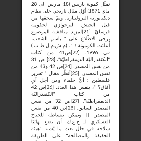
تمثّل كمونة باريس (18 مارس الى 28
ماي 1871) أوّل مثال تاريخي على نظام
ديكتاتورية البروليتاريا. وتمّ سحقها من
قبل الجيش البرجوازي لحكومة
فِرسايْ.
[
21
]
لمزيد مناقشة الموضوع
يرجى الاطّلاع على " باسم الشعب،
أُعلنَت الكومونة ! "، (م.ش.م.ل.ط.ب.)
في 1996.
[
22
]
ص41 من كتاب
"الكنفدراليّة الديمقراطيّة".
[
23
]
ص 31
من نفس المصدر.
[
24
]
ص 42 و43 من
نفس المصدر.
[
25
]
أنظًر مقال " تحرير
فلسطين : أيُّ حلفاء ومن أجل أيٍ
آفاق؟ "، بنفس هذا العدد.
[
26
]
ص 42
من كتاب "الكنفدراليّة
الديمقراطيّة".
[
27
]
ص 32 من نفس
المصدر السابق.
[
28
]
ص 40 من نفس
المصدر. [[ ويمكن ببساطة للجناح
العسكري لـ ح.ع.ك. أن يضع نهائيًا
سلاحه في حال بعث ما يُشبه "هيئة
الحقيقة والمصالحة" على الطريقة