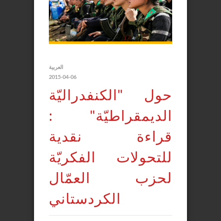
العربية
2015-04-06
حول "الكنفدراليّة
الديمقراطيّة" :
قراءة نقدية
للتحولات الفكريّة
لحزب العمّال
الكردستاني