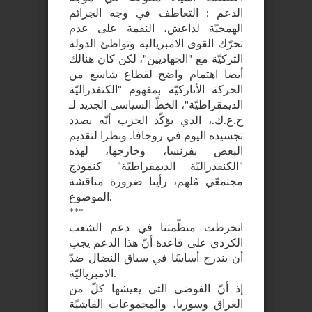
الدعم : التعاطف في وجه الجرائم
الهمجيّة لداعش، النقمة على عدم
تحرّك القوى الامبريالية وتواطئ الدولة
التركيّة مع "الجهاديين"، لكن كان هنالك
أيضا اهتمام واضح لقطاع شاسع من
الحركة الأناركيّة بمفهوم "الكنفدراليّة
الديمقراطيّة"، الخطّ السياسي الجديد لـ
ح.ع.ك.، الذي يؤكّد الحزب أنّه بصدد
تجسيده اليوم في روجافا. ونظرا لتقديم
البعض بفرنسا، وخارجها، لهذه
"الكنفدراليّة الديمقراطيّة" كنموذج
مجتمعّي مُلهم، رأينا ضرورة مناقشة
الموضوع.
***
انخرطت منظّمتنا في دعم الشعب
الكردي على قاعدة أنّ هذا الدعم يجب
أن يندرج أساسًا في سياق النضال ضدّ
الامبرياليّة.
إذ أنّ الفوضى التي يعيشها كلّ من
العراق وسوريا، والمجموعات الفاشيّة