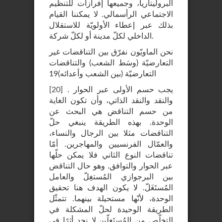
البروليتاريا، وجميعها إفرازات للتنظيم
الاجتماعي الرأسمالي. لا يمكننا القيام
بذلك عبر إعطاء الأولويّة للاستقلال
الداخلي لكلّ مدينة أو لكلّ شركة.
نحن الماويّون نفرّق بين التناقضات غير
التعارضيّة (وسَط الشعب) والتناقضات
التعارضيّة (بين الشعب وأعدائه)19
. يجب حسم الأولى عبر الحوار
]
20
[
والنقد والنقد الذاتي، وأن تكون الغاية
من حسم التناقض هي البحث عن
الوحدة. بهذه الطريقة ينبغي حلّ
التناقضات مثلا بين الرجال والنساء،
والعمّال الفرنسيين والمهاجرين. أمّا
تناقضات النوع الثاني فلا يمكن حلّها
عبر الحوار والتوافق. وهو حال التناقض
بين البرجوازي المُستغِلّ والعامل
المُستَغَلّ. لا يكون الهدف هنا تحقيق
الوحدة، لأنّها مستحيلة بينهما. تتمثّل
الطريقة الوحيدة لحلّ المشكلة في
التخلّص من المُستَغِلّين.لا نجد أثرًا في