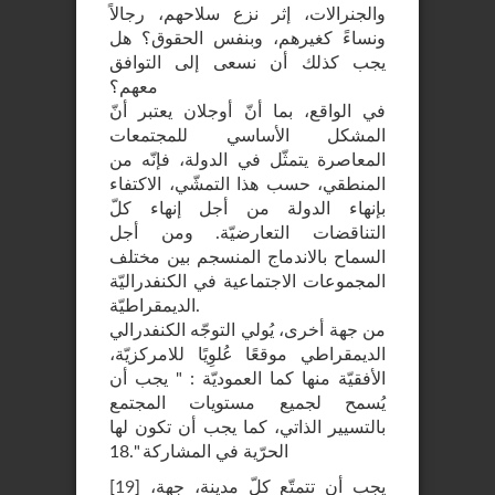
والجنرالات، إثر نزع سلاحهم، رجالاً
ونساءً كغيرهم، وبنفس الحقوق؟ هل
يجب كذلك أن نسعى إلى التوافق
معهم؟
في الواقع، بما أنّ أوجلان يعتبر أنّ
المشكل الأساسي للمجتمعات
المعاصرة يتمثّل في الدولة، فإنّه من
المنطقي، حسب هذا التمشّي، الاكتفاء
بإنهاء الدولة من أجل إنهاء كلّ
التناقضات التعارضيّة. ومن أجل
السماح بالاندماج المنسجم بين مختلف
المجموعات الاجتماعية في الكنفدراليّة
الديمقراطيّة.
من جهة أخرى، يُولي التوجّه الكنفدرالي
الديمقراطي موقعًا عُلوِيًا للامركزيّة،
الأفقيّة منها كما العموديّة : " يجب أن
يُسمح لجميع مستويات المجتمع
بالتسيير الذاتي، كما يجب أن تكون لها
الحرّية في المشاركة ".18
يجب أن تتمتّع كلّ مدينة، جهة،
]
19
[