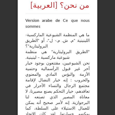
[من نحن؟ [العربية
Version arabe de
Ce que nous
sommes
ما هي المنظمة الشيوعية الماركسية-
اللينينية "م. ش. م.- ل."، أو "الطريق
البروليتارية"؟
"الطريق البروليتارية" هي منظمة
شيوعية ماركسية – لينينية.
نحن الشيوعيين، مقتنعون بوجود خيار
أخر غير قبول الرأسمالية وحتمية
الأزمة والبؤس المادي والمعنوي
والحروب : إنه خيار النضال لإقامة
مجتمع الرجال والنساء الأحرار في
تعاقدهم، خيار التحكم بصنع مصيرنا، لا
معاناة المصير الذي تصنعه لنا
البرجوازية. إنه لأمر صحيح أنه يمكن
للعمال الاستيلاء على السلطة، كما
يمكنهم خسارتها. لقد كان الاتحاد