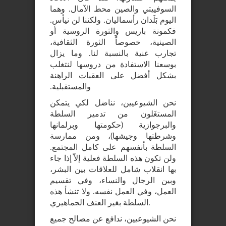
السوفييتي والصين محط الآمال. وهما
اليوم بَلَدان رأسماليان. ولكننا لن نيأس.
فكمونة باريس والثورة الروسية أو
الصينية، خصوصاً الثورة الثقافية،
تجارب غنية بالنسبة لنا. وما يزال
بوسعنا الاستفادة من دروسها لنتغلب
بشكل أفضل على العقبات الراهنة
والمستقبلية.
نحن الشيوعيين، نناضل لكي يتمكن
المستغَلون من تدمير السلطة
والبرجوازية (حكومتها وبرلمانها
وشرطتها وجيشها)، ومن ممارسة
السلطة بأنفسهم على كامل المجتمع.
ولن تكون هذه السلطة فعلية إلاّ إذا جاء
بها انقلاب شامل للعلاقات بين البشر،
وبين الرجال والنساء، وفي تقسيم
العمل، وفي العمل نفسه. ولا تنشأ هذه
السلطة بغير العنف الجماهيري.
نحن الشيوعيين، ندافع عن مصالح جميع