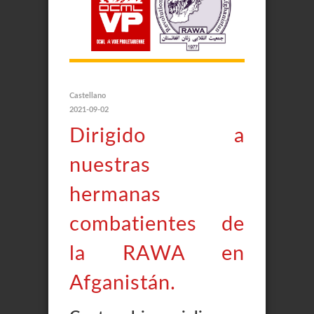
Castellano
2021-09-02
Dirigido a
nuestras
hermanas
combatientes de
la RAWA en
Afganistán.