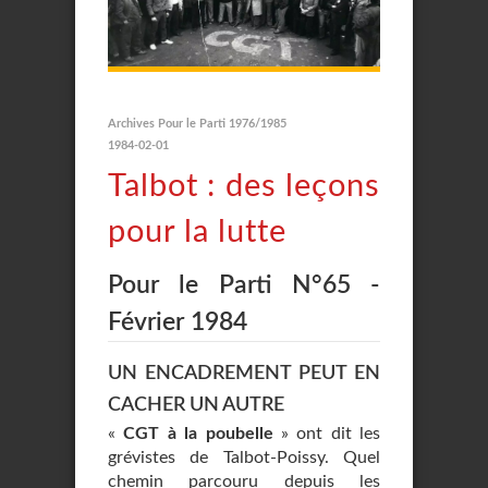
Archives Pour le Parti 1976/1985
1984-02-01
Talbot : des leçons
pour la lutte
Pour le Parti N°65 -
Février 1984
UN ENCADREMENT PEUT EN
CACHER UN AUTRE
«
CGT à la poubelle
» ont dit les
grévistes de Talbot-Poissy. Quel
chemin parcouru depuis les