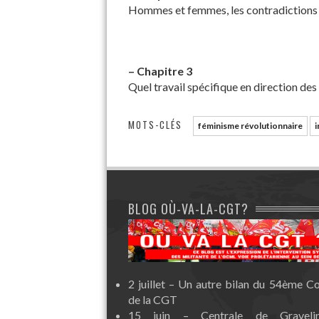
Hommes et femmes, les contradictions a
–
Chapitre 3
Quel travail spécifique en direction de
MOTS-CLÉS
féminisme révolutionnaire
i
BLOG OÙ-VA-LA-CGT?
2 juillet – Un autre bilan du 54ème C
de la CGT
15 juin – Centrale de Graveli