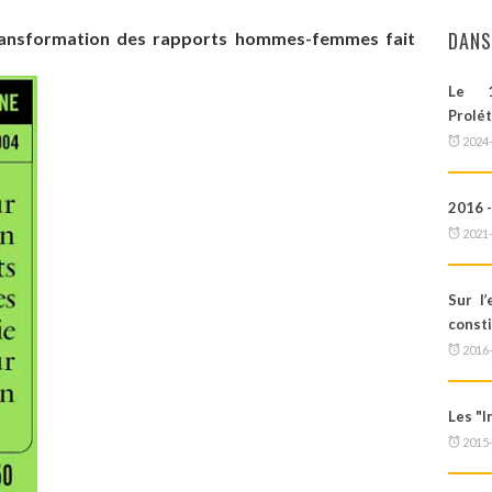
DANS
transformation des rapports hommes-femmes fait
Le 1
Prolét
2024
2016 -
2021
Sur l
const
2016
Les "
2015