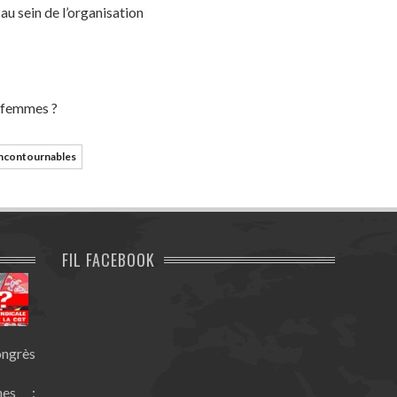
u sein de l’organisation
s femmes ?
ncontournables
FIL FACEBOOK
ongrès
nes :