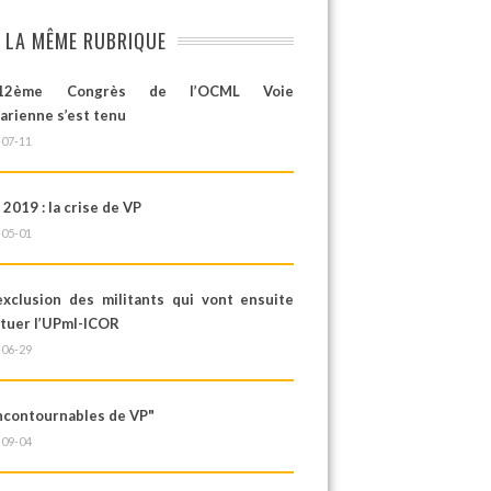
 LA MÊME RUBRIQUE
2ème Congrès de l’OCML Voie
arienne s’est tenu
-07-11
 2019 : la crise de VP
-05-01
’exclusion des militants qui vont ensuite
ituer l’UPml-ICOR
-06-29
Incontournables de VP"
-09-04