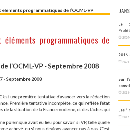
DANS
s et éléments programmatiques de l’OCML-VP
Le 1
Prolét
et éléments programmatiques de
2024
2016 -
2021
s de l’OCML-VP - Septembre 2008
187 - Septembre 2008
Sur l
const
2016
’est une première tentative d’avancer vers la rédaction
ce. Première tentative incomplète, ce qui reflète l’état
s de la situation de la France moderne, et des tâches qui
Les "
2015
ne polémique avait eu lieu pour savoir si VP, telle quelle
me achevé, ou si nous devions avancer pas à pas. C’est