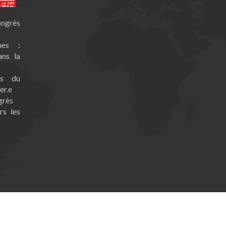
ongrès
nes :
ans la
es du
er.e
grès
rs les