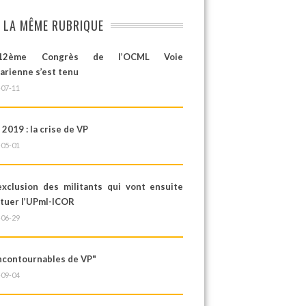
 LA MÊME RUBRIQUE
2ème Congrès de l’OCML Voie
arienne s’est tenu
-07-11
 2019 : la crise de VP
-05-01
’exclusion des militants qui vont ensuite
ituer l’UPml-ICOR
-06-29
Incontournables de VP"
-09-04