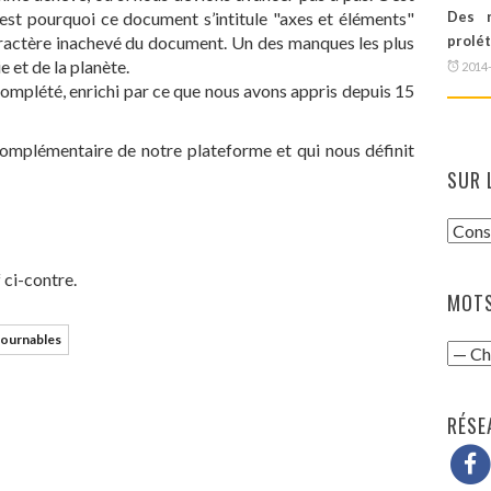
c’est pourquoi ce document s’intitule "axes et éléments"
Des r
ractère inachevé du document. Un des manques les plus
prolé
e et de la planète.
2014
 complété, enrichi par ce que nous avons appris depuis 15
complémentaire de notre plateforme et qui nous définit
SUR 
 ci-contre.
MOTS
tournables
RÉSE