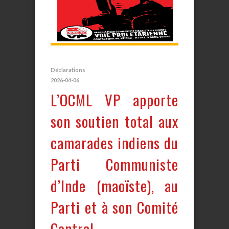
Déclarations
2026-04-06
L’OCML VP apporte
son soutien total aux
camarades indiens du
Parti Communiste
d’Inde (maoïste), au
Parti et à son Comité
Central.