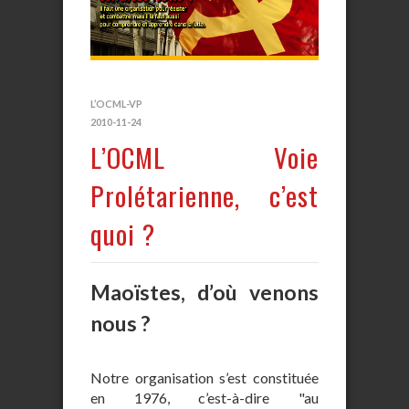
L’OCML-VP
2010-11-24
L’OCML Voie
Prolétarienne, c’est
quoi ?
Maoïstes, d’où venons
nous ?
Notre organisation s’est constituée
en 1976, c’est-à-dire "au