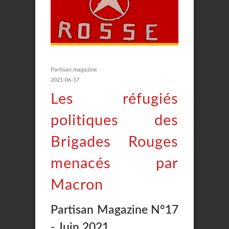
Partisan magazine
2021-06-17
Les réfugiés
politiques des
Brigades Rouges
menacés par
Macron
Partisan Magazine N°17
- Juin 2021