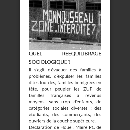
QUEL REEQUILIBRAGE
SOCIOLOGIQUE ?
Il s’agit d’évacuer des familles à
problèmes, d’expulser les familles
dites lourdes, familles immigrées en
tête, pour peupler les ZUP de
familles françaises à revenus
moyens, sans trop d’enfants, de
catégories sociales diverses : des
étudiants, des commerçants, des
ouvriers de la couche supérieure.
Déclaration de Houël, Maire PC de