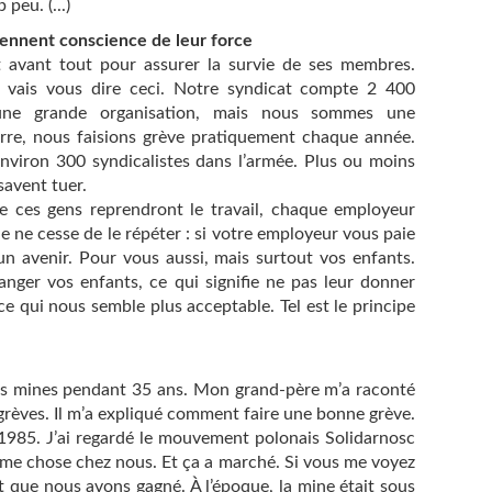
peu. (...)
ennent conscience de leur force
t avant tout pour assurer la survie de ses membres.
je vais vous dire ceci. Notre syndicat compte 2 400
e grande organisation, mais nous sommes une
rre, nous faisions grève pratiquement chaque année.
 environ 300 syndicalistes dans l’armée. Plus ou moins
savent tuer.
e ces gens reprendront le travail, chaque employeur
Je ne cesse de le répéter : si votre employeur vous paie
’un avenir. Pour vous aussi, mais surtout vos enfants.
anger vos enfants, ce qui signifie ne pas leur donner
e qui nous semble plus acceptable. Tel est le principe
s les mines pendant 35 ans. Mon grand-père m’a raconté
grèves. Il m’a expliqué comment faire une bonne grève.
 1985. J’ai regardé le mouvement polonais Solidarnosc
 même chose chez nous. Et ça a marché. Si vous me voyez
t que nous avons gagné. À l’époque, la mine était sous