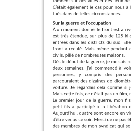
tombent sur des villes et des lieux de 
C’était également le cas pour nous à
tués dans de telles circonstances.
Sur la guerre et l’occupation
À un moment donné, le front est arrivé
est très étendue, sur plus de 125 ki
entrées dans les districts du sud. Ell
front a reculé. Mais même pendant 
civils, pillé de nombreuses maisons.
Dès le début de la guerre, je me suis r
deux semaines, j’ai commencé à voi
personnes, y compris des personne
parcouraient des dizaines de kilomètre
voiture. Je regardais cela comme si 
Mais cette fois, ce n’était pas un film, m
Le premier jour de la guerre, mon fil
petit-fils a participé à la libératio
Aujourd’hui, quatre sont encore en vie.
d’être venus ce soir. Merci de ne pas êtr
des membres de mon syndicat qui se b