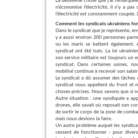
La deuxième chose que j’ai remarquée
n’économise l’électricité, il n’y a pa
l’électricité est constamment coupée. (.
Comment les syndicats ukrainiens fon
Dans le syndicat que je représente, en
y a aussi environ 200 personnes parm
ou les maris se battent également.
syndicat ont été tués. La loi ukrain
son service militaire est toujours un
syndicat. Dans certaines usines, no
mobilisé continue à recevoir son salaire
Le syndicat a dû assumer des tâches 
syndicat nous appellent du front et n
choses précises. Nous savons que si n
Autre situation : une syndiquée a ap
drones, elle savait où reposait son cor
de sortir le corps de la zone de combat
mais nous devions la faire.
Un autre problème auquel les syndicats
cessent de fonctionner - pour divers