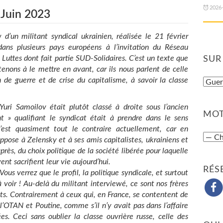
2026
 Juin 2023
w d’un militant syndical ukrainien, réalisée le 21 février
ans plusieurs pays européens à l’invitation du Réseau
e Luttes dont fait partie SUD-Solidaires. C’est un texte que
SUR
enons à le mettre en avant, car ils nous parlent de celle
n de guerre et de crise du capitalisme, à savoir la classe
Yuri Samoilov était plutôt classé à droite sous l’ancien
MOT
 » qualifiant le syndicat était à prendre dans le sens
’est quasiment tout le contraire actuellement, car en
’oppose à Zelensky et à ses amis capitalistes, ukrainiens et
près, du choix politique de la société libérée pour laquelle
nt sacrifient leur vie aujourd’hui.
RÉS
Vous verrez que le profil, la politique syndicale, et surtout
 voir ! Au-delà du militant interviewé, ce sont nos frères
ts. Contrairement à ceux qui, en France, se contentent de
l’OTAN et Poutine, comme s’il n’y avait pas dans l’affaire
s. Ceci sans oublier la classe ouvrière russe, celle des