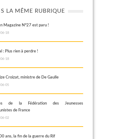
S LA MÊME RUBRIQUE
an Magazine N°27 est paru !
-06-18
al : Plus rien à perdre !
-06-18
ze Croizat, ministre de De Gaulle
-06-05
rès de la Fédération des Jeunesses
istes de France
-06-02
100 ans, la fin de la guerre du Rif