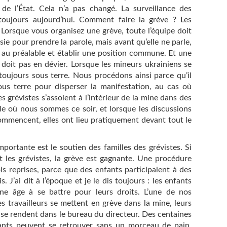
de l’État. Cela n’a pas changé. La surveillance des
e toujours aujourd’hui. Comment faire la grève ? Les
 Lorsque vous organisez une grève, toute l’équipe doit
ie pour prendre la parole, mais avant qu’elle ne parle,
 au préalable et établir une position commune. Et une
e doit pas en dévier. Lorsque les mineurs ukrainiens se
 toujours sous terre. Nous procédons ainsi parce qu’il
 sous terre pour disperser la manifestation, au cas où
es grévistes s’assoient à l’intérieur de la mine dans des
elle où nous sommes ce soir, et lorsque les discussions
ommencent, elles ont lieu pratiquement devant tout le
portante est le soutien des familles des grévistes. Si
t les grévistes, la grève est gagnante. Une procédure
is reprises, parce que des enfants participaient à des
. J’ai dit à l’époque et je le dis toujours : les enfants
ne âge à se battre pour leurs droits. L’une de nos
es travailleurs se mettent en grève dans la mine, leurs
 se rendent dans le bureau du directeur. Des centaines
ants peuvent se retrouver sans un morceau de pain.