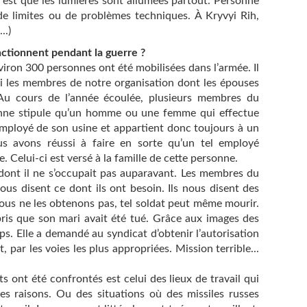
 est que les lumières sont allumées partout. Personne
s de limites ou de problèmes techniques. À Kryvyi Rih,
..)
ctionnent pendant la guerre ?
viron 300 personnes ont été mobilisées dans l’armée. Il
i les membres de notre organisation dont les épouses
 Au cours de l’année écoulée, plusieurs membres du
ienne stipule qu’un homme ou une femme qui effectue
 employé de son usine et appartient donc toujours à un
us avons réussi à faire en sorte qu’un tel employé
. Celui-ci est versé à la famille de cette personne.
dont il ne s’occupait pas auparavant. Les membres du
ous disent ce dont ils ont besoin. Ils nous disent des
ous ne les obtenons pas, tel soldat peut même mourir.
pris que son mari avait été tué. Grâce aux images des
ps. Elle a demandé au syndicat d’obtenir l’autorisation
, par les voies les plus appropriées. Mission terrible...
 ont été confrontés est celui des lieux de travail qui
es raisons. Ou des situations où des missiles russes