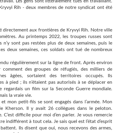
travail. Les gens sont littéralement tués en travaillant.
 Kryvyi Rih - deux membres de notre syndicat ont été
 directement aux frontières de Kryvyi Rih. Notre ville
lomètres. Au printemps 2022, les troupes russes sont
es n’y sont pas restées plus de deux semaines, puis le
ces deux semaines, ces soldats ont tué de nombreux
endu régulièrement sur la ligne de front. Après environ
r comment des groupes de réfugiés, des milliers de
s âgées, sortaient des territoires occupés. Ils
s à pied ; ils n’étaient pas autorisés à se déplacer en
je regardais un film sur la Seconde Guerre mondiale.
ais la vraie vie.
s et mon petit-fils se sont engagés dans l’armée. Mon
n de Kherson. Il y avait 26 collègues dans le peloton.
 C’est difficile pour moi d’en parler. Je vous remercie
e indifférent à tout cela. Je sais quel est l’état d’esprit
attent. Ils disent que oui, nous recevons des armes,