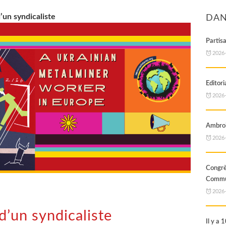
’un syndicaliste
DAN
Partis
2026
Editori
2026
Ambroi
2026
Cong
Commun
2026
d’un syndicaliste
Il y a 