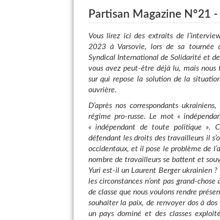
Partisan Magazine N°21 -
Vous lirez ici des extraits de l’intervie
2023 à Varsovie, lors de sa tournée d
Syndical International de Solidarité et d
vous avez peut-être déjà lu, mais nous t
sur qui repose la solution de la situatio
ouvrière.
D’après nos correspondants ukrainiens, 
régime pro-russe. Le mot « indépendant
« indépendant de toute politique ». C
défendant les droits des travailleurs il s
occidentaux, et il pose le problème de l’a
nombre de travailleurs se battent et souve
Yuri est-il un Laurent Berger ukrainien ? 
les circonstances n’ont pas grand-chose à
de classe que nous voulons rendre présen
souhaiter la paix, de renvoyer dos à dos 
un pays dominé et des classes exploitée