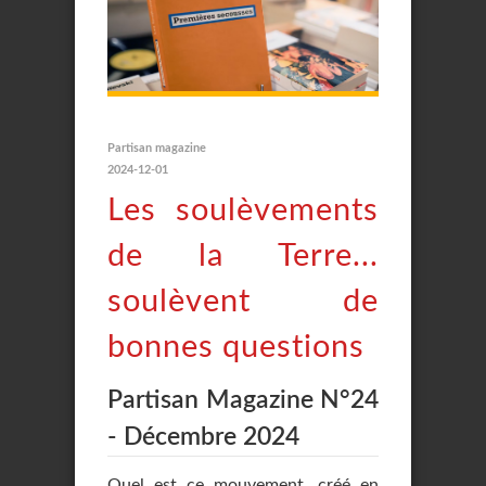
Partisan magazine
2024-12-01
Les soulèvements
de la Terre...
soulèvent de
bonnes questions
Partisan Magazine N°24
- Décembre 2024
Quel est ce mouvement, créé en