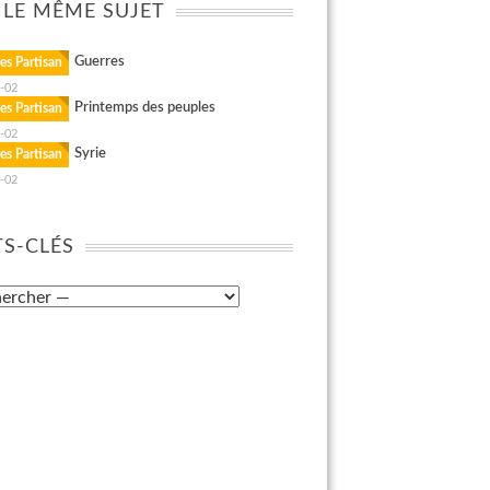
 LE MÊME SUJET
Guerres
es Partisan
-02
Printemps des peuples
es Partisan
-02
Syrie
es Partisan
-02
S-CLÉS