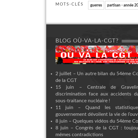
MOTS-CLÉS
guerres
partisan - année 2
BLOG OÙ-VA-LA-CGT?
2 juillet – Un autre bilan du 54ème C
de la CGT
15 juin – Centrale de Graveli
discrimination face aux accidents d
sous-traitance nucléaire !
11 juin – Quand les statistiqu
gouvernement dévoilent la vie de l’ouvr
8 juin – Quelques vidéos du 54ème C
8 juin – Congrès de la CGT : toujou
mêmes contradictions