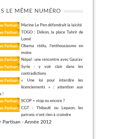
S LE MÊME NUMÉRO
Marine Le Pen défendrait la laïcité
es Partisan
TOGO : Dékon, la place Tahrir de
es Partisan
Lomé
Obama réélu, l’enthousiasme en
es Partisan
moins
Népal : une rencontre avec Gaurav
es Partisan
Syrie : y voir clair dans les
es Partisan
contradictions
« Une loi pour interdire les
es Partisan
licenciements » : attention aux
s !
SCOP = stop ou encore ?
es Partisan
CGT : Thibault ou Lepaon, les
es Partisan
patrons n’ont rien à craindre
r Partisan - Année 2012