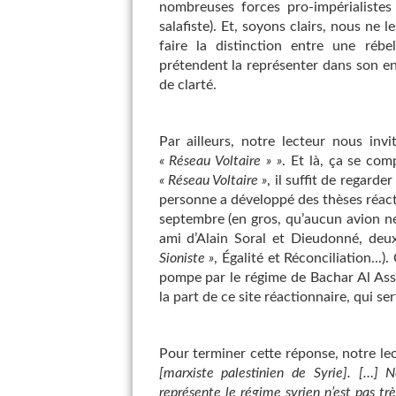
nombreuses forces pro-impérialistes 
salafiste). Et, soyons clairs, nous ne 
faire la distinction entre une rébe
prétendent la représenter dans son e
de clarté.
Par ailleurs, notre lecteur nous invi
« Réseau Voltaire » »
. Et là, ça se co
« Réseau Voltaire »
, il suffit de regard
personne a développé des thèses réacti
septembre (en gros, qu’aucun avion ne s
ami d’Alain Soral et Dieudonné, deux 
Sioniste »
, Égalité et Réconciliation..
pompe par le régime de Bachar Al Ass
la part de ce site réactionnaire, qui se
Pour terminer cette réponse, notre lec
[marxiste palestinien de Syrie]. […] 
représente le régime syrien n’est pas tr