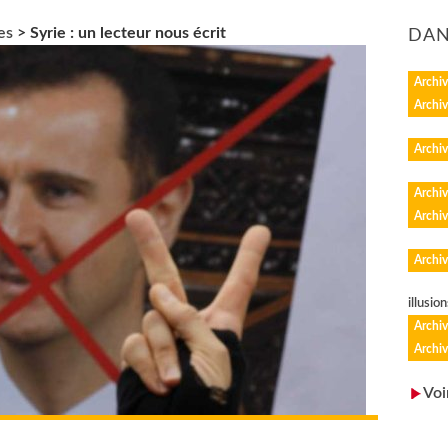
es
>
Syrie : un lecteur nous écrit
DAN
Archiv
Archiv
Archiv
Archiv
Archiv
Archiv
illusion
Archiv
Archiv
Voi