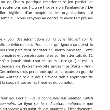
ou de l’Islam politique réactionnaire (en particulier
les soutenons pas ! Où se trouve alors l’ambiguïté ? De
llion légitime d’un peuple et les organisations qui
nsemble ? Nous croyons au contraire avoir fait preuve
te
« pour des informations sur la Syrie [d’aller] voir le
mplique évidemment. Pour ceux qui ignore ce qu’est le
er vers son président fondateur : Thierry Meyssan. Cette
onnaires et conspirationnistes sur les attentats du 11
’est jamais abattu sur les tours, juste ça...) et est un
leaders de l’extrême-droite antisémite (Parti
« Anti-
.). Ces mêmes trois personnes qui sont reçues en grande
ad. Autant dire que nous n’avons rien à apprendre de
rt la soupe à toutes les théories du complot.
teur nous écrit :
« Je ne connaissais pas Salameh Kaileh
Néanmoins, sa ligne sur la « dictature mafieuse » que
ès orthodoxe d’un point de vue maoïste »
. Effectivement,