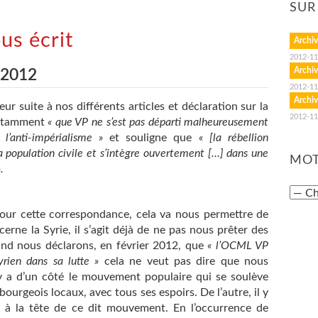
SUR
ous écrit
Archiv
2012-11
Archiv
 2012
2012-11
Archiv
r suite à nos différents articles et déclaration sur la
2012-11
 notamment
« que VP ne s’est pas départi malheureusement
l’anti-impérialisme »
et souligne que
« [la rébellion
la population civile et s’intègre ouvertement […] dans une
MOT
.
our cette correspondance, cela va nous permettre de
erne la Syrie, il s’agit déjà de ne pas nous prêter des
and nous déclarons, en février 2012, que
« l’OCML VP
yrien dans sa lutte »
cela ne veut pas dire que nous
 y a d’un côté le mouvement populaire qui se soulève
 bourgeois locaux, avec tous ses espoirs. De l’autre, il y
t à la tête de ce dit mouvement. En l’occurrence de